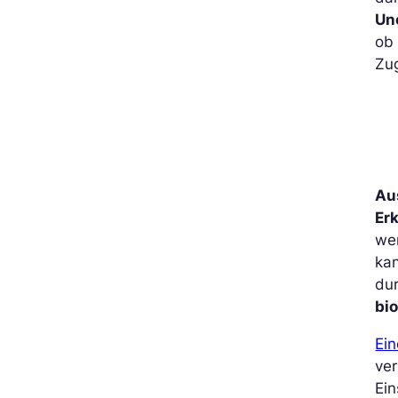
Un
ob 
Zug
Au
Er
we
ka
du
bi
Ein
ver
Ein