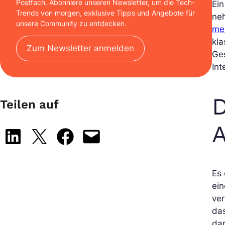
Postfach. Abonniere unseren Newsletter, um die Tech-
Ein
Trends von morgen, exklusive Tipps und Angebote für
ne
unsere Community zu entdecken.
me
kla
Zum Newsletter anmelden
Ge
Int
D
Teilen auf
A
Share on LinkedIn
Share on X
Share on Facebook
Email this Page
Es 
ei
ver
da
dar