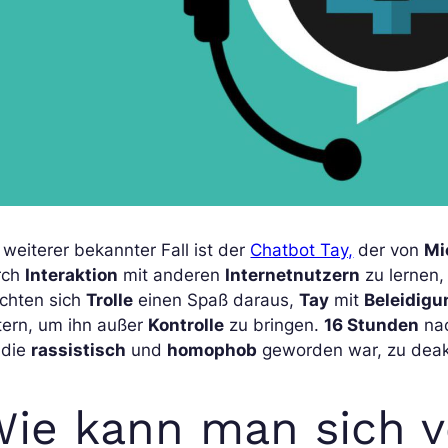
 weiterer bekannter Fall ist der
Chatbot Tay,
der von
Mi
rch
Interaktion
mit anderen
Internetnutzern
zu lernen,
chten sich
Trolle
einen Spaß daraus,
Tay
mit
Beleidig
tern, um ihn außer
Kontrolle
zu bringen.
16 Stunden
na
 die
rassistisch
und
homophob
geworden war, zu deakt
ie kann man sich v