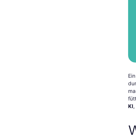
Ein
du
ma
füt
KI
,
W