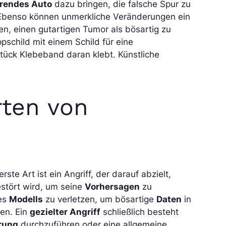
hrendes Auto
dazu bringen, die falsche Spur zu
 Ebenso können unmerkliche Veränderungen ein
n, einen gutartigen Tumor als bösartig zu
pschild mit einem Schild für eine
ück Klebeband daran klebt. Künstliche
rten von
 erste Art ist ein Angriff, der darauf abzielt,
stört wird, um seine
Vorhersagen
zu
es
Modells
zu verletzen, um bösartige
Daten
in
den. Ein
gezielter Angriff
schließlich besteht
rung
durchzuführen oder eine allgemeine