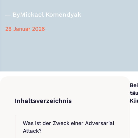
By
Mickael Komendyak
28 Januar 2026
Be
täu
Kün
Was ist der Zweck einer Adversarial
Attack?