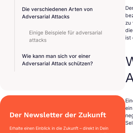
Der
Die verschiedenen Arten von
bez
Adversarial Attacks
zu
di
Einige Beispiele für adversarial
ist
attacks
W
Wie kann man sich vor einer
Adversarial Attack schützen?
A
Ei
ein
Der Newsletter der Zukunft
neg
Se
Erhalte einen Einblick in die Zukunft – direkt in Dein