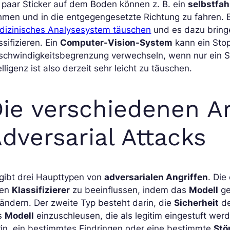
 paar Sticker auf dem Boden können z. B. ein
selbstfa
hmen und in die entgegengesetzte Richtung zu fahren.
dizinisches Analysesystem täuschen
und es dazu bringe
ssifizieren. Ein
Computer-Vision-System
kann ein Stop
schwindigkeitsbegrenzung verwechseln, wenn nur ein St
elligenz ist also derzeit sehr leicht zu täuschen.
ie verschiedenen A
dversarial Attacks
gibt drei Haupttypen von
adversarialen Angriffen
. Die
nen
Klassifizierer
zu beeinflussen, indem das
Modell
ge
ändern. Der zweite Typ besteht darin, die
Sicherheit
d
s
Modell
einzuschleusen, die als legitim eingestuft wer
in, ein bestimmtes Eindringen oder eine bestimmte
Stö