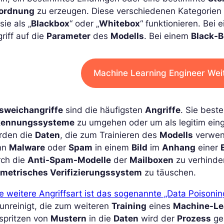
ordnung
zu erzeugen. Diese verschiedenen Kategorien 
sie als „
Blackbox
“ oder „
Whitebox
“ funktionieren. Bei
riff auf die
Parameter
des
Modells
. Bei einem
Black-B
Machine Learning Engineer Wei
sweichangriffe
sind die häufigsten
Angriffe
. Sie best
kennungssysteme
zu umgehen oder um als legitim eing
rden die
Daten
, die zum Trainieren des
Modells
verwend
nn
Malware
oder
Spam
in einem
Bild
im
Anhang
einer
rch die
Anti-Spam-Modelle
der
Mailboxen
zu verhinder
ometrisches Verifizierungssystem
zu täuschen.
e weitere Angriffsart ist das sogenannte „Data Poisonin
unreinigt, die zum weiteren
Training
eines
Machine-Le
spritzen von
Mustern
in die
Daten
wird der
Prozess
ge