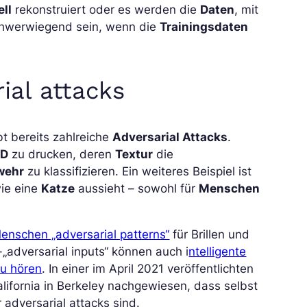
ll
rekonstruiert oder es werden die
Daten
, mit
hwerwiegend sein, wenn die
Trainingsdaten
rial attacks
t bereits zahlreiche
Adversarial Attacks
.
3D
zu drucken, deren
Textur
die
wehr
zu klassifizieren. Ein weiteres Beispiel ist
wie eine
Katze
aussieht – sowohl für
Menschen
nschen „adversarial patterns“
für Brillen und
„adversarial inputs“ können auch i
ntelligente
zu hören
. In einer im April 2021 veröffentlichten
lifornia in Berkeley nachgewiesen, dass selbst
ür adversarial attacks sind.