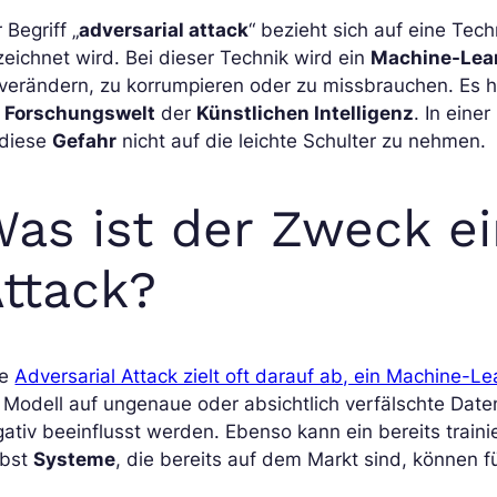
 Begriff „
adversarial attack
“ bezieht sich auf eine Techn
eichnet wird. Bei dieser Technik wird ein
Machine-Lea
 verändern, zu korrumpieren oder zu missbrauchen. Es
e
Forschungswelt
der
Künstlichen Intelligenz
. In einer
 diese
Gefahr
nicht auf die leichte Schulter zu nehmen.
as ist der Zweck ei
ttack?
ne
Adversarial Attack zielt oft darauf ab, ein Machine-L
 Modell auf ungenaue oder absichtlich verfälschte Daten
ativ beeinflusst werden. Ebenso kann ein bereits train
lbst
Systeme
, die bereits auf dem Markt sind, können f