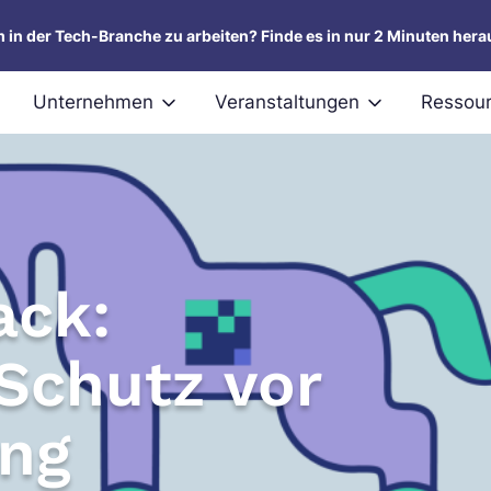
um in der Tech-Branche zu arbeiten? Finde es in nur 2 Minuten hera
Unternehmen
Veranstaltungen
Ressou
ack:
 Schutz vor
ung