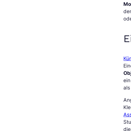
Mo
den
od
E
Kün
Ei
Ob
ei
als
An
Kle
Ass
Stu
die