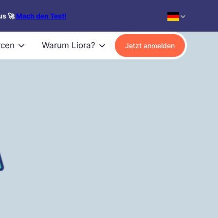
us 🚀
Mach den Test!
rcen
Warum Liora?
Jetzt anmelden