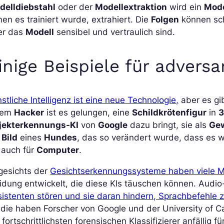
delldiebstahl
oder der
Modellextraktion
wird ein
Mode
en es trainiert wurde, extrahiert. Die
Folgen
können sc
er das
Modell
sensibel und vertraulich sind.
inige Beispiele für adversa
stliche Intelligenz ist eine neue Technologie,
aber es gib
nem
Hacker
ist es gelungen, eine
Schildkrötenfigur
in
jekterkennungs-KI
von
Google
dazu bringt, sie als
Ge
n
Bild
eines
Hundes
, das so verändert wurde, dass es 
 auch für
Computer
.
gesichts der
Gesichtserkennungssysteme haben viele Me
idung entwickelt, die diese KIs täuschen können. Audio-
istenten stören und sie daran hindern, Sprachbefehle 
die haben Forscher von Google und der University of Ca
 fortschrittlichsten forensischen Klassifizierer anfällig f