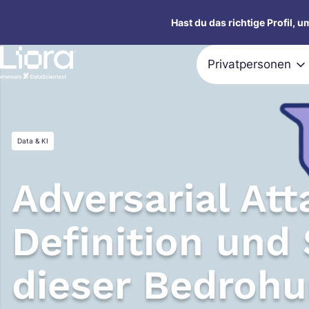
Zum
Hast du das richtige Profil, 
Inhalt
springen
Privatpersonen
Data & KI
Adversarial Att
Definition und
dieser Bedroh