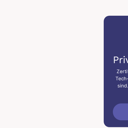
Pr
Zerti
Tech-
sind