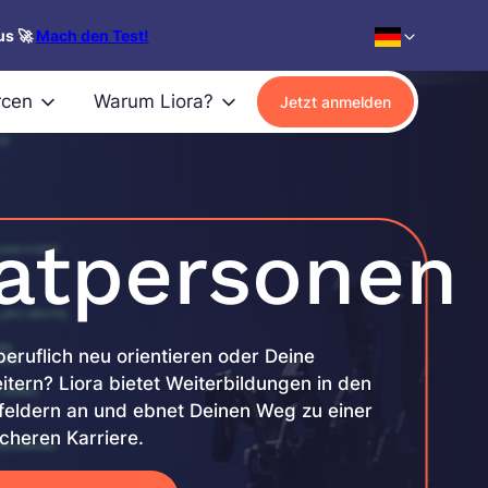
us 🚀
Mach den Test!
rcen
Warum Liora?
Jetzt anmelden
vatpersonen
eruflich neu orientieren oder Deine
ern? Liora bietet Weiterbildungen in den
feldern an und ebnet Deinen Weg zu einer
icheren Karriere.