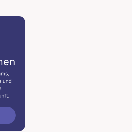
men
ams,
e und
e
nft.
n