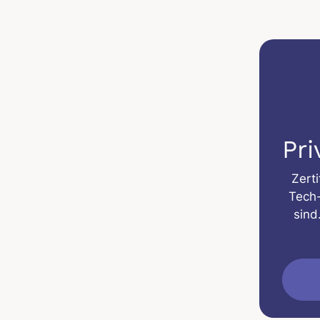
Pr
Zerti
Tech-
sind