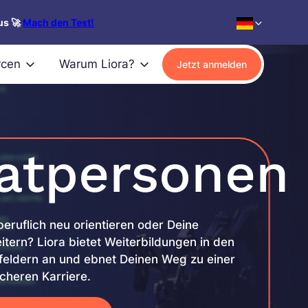
us 🚀
Mach den Test!
rcen
Warum Liora?
Jetzt anmelden
vatpersonen
eruflich neu orientieren oder Deine
ern? Liora bietet Weiterbildungen in den
feldern an und ebnet Deinen Weg zu einer
icheren Karriere.