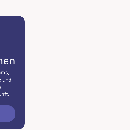
men
ams,
e und
e
nft.
n