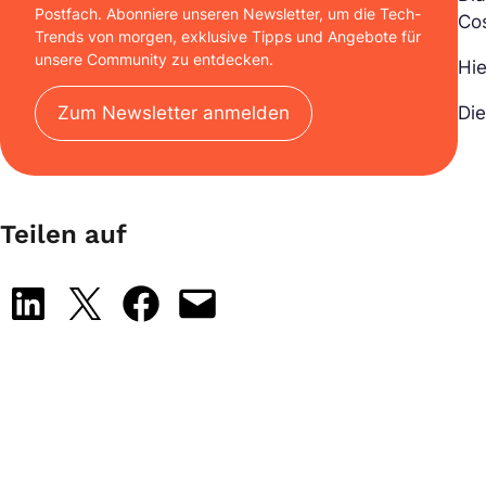
Postfach. Abonniere unseren Newsletter, um die Tech-
Cos
Trends von morgen, exklusive Tipps und Angebote für
unsere Community zu entdecken.
Hie
Zum Newsletter anmelden
Die
Teilen auf
Share on LinkedIn
Share on X
Share on Facebook
Email this Page