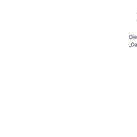
Di
„Da