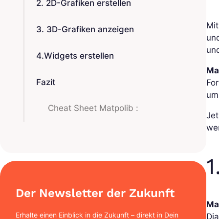
2. 2D-Grafiken erstellen
Mit
3. 3D-Grafiken anzeigen
und
und
4.Widgets erstellen
Ma
Fazit
For
um
Cheat Sheet Matpolib :
Jet
wen
1
Der Newsletter der Zukunft
Ma
Erhalte einen Einblick in die Zukunft – direkt in Dein
Dia