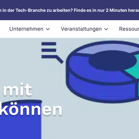
um in der Tech-Branche zu arbeiten? Finde es in nur 2 Minuten hera
Unternehmen
Veranstaltungen
Ressou
 mit
 können