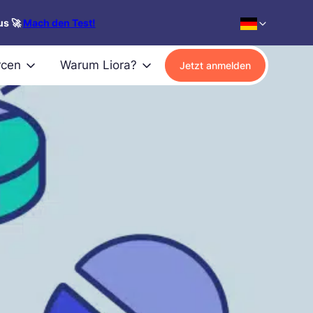
us 🚀
Mach den Test!
rcen
Warum Liora?
Jetzt anmelden