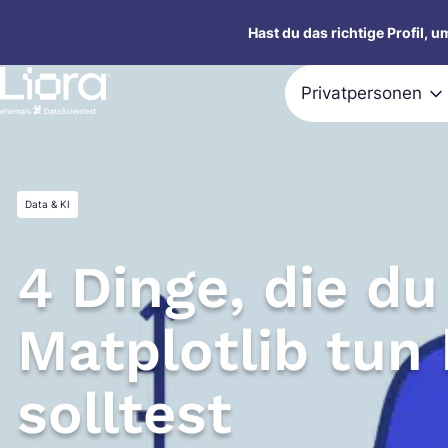
Zum
Hast du das richtige Profil, 
Inhalt
springen
Privatpersonen
Data & KI
4 Dinge, die du
Matplotlib tun
solltest