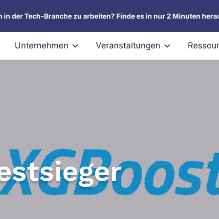
um in der Tech-Branche zu arbeiten? Finde es in nur 2 Minuten hera
Unternehmen
Veranstaltungen
Ressou
estsieger