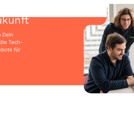
ukunft
n Dein
die Tech-
bote für