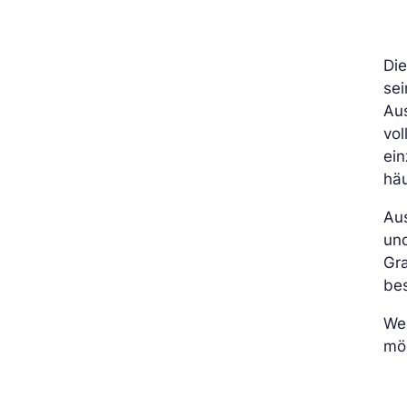
Die
sei
Au
vol
ei
häu
Aus
und
Gra
bes
We
mö