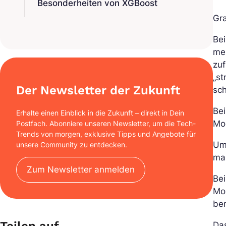
Besonderheiten von XGBoost
Gra
Bei
meh
zu
„st
Der Newsletter der Zukunft
sc
Bei
Erhalte einen Einblick in die Zukunft – direkt in Dein
Mod
Postfach. Abonniere unseren Newsletter, um die Tech-
Trends von morgen, exklusive Tipps und Angebote für
Um 
unsere Community zu entdecken.
ma
Zum Newsletter anmelden
Bei
Mod
ber
Da