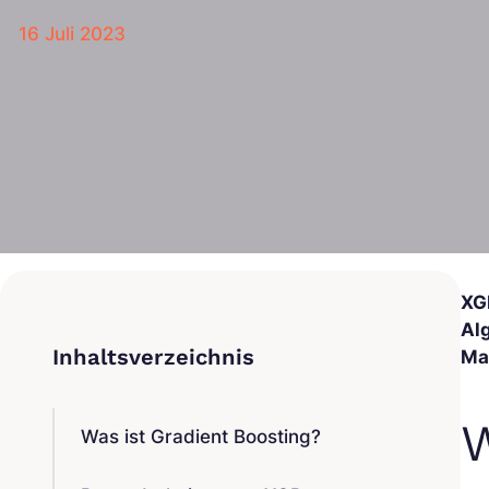
16 Juli 2023
XG
Al
Mac
W
Was ist Gradient Boosting?