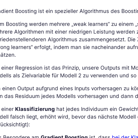
dient Boosting ist ein spezieller Algorithmus des Boosti
m Boosting werden mehrere „weak learners“ zu einem „
rere Algorithmen mit einer niedrigen Leistung werden z
friedenstellenderen Algorithmus zusammengesetzt. Die
rong learners“ erfolgt, indem man sie nacheinander aufr
hätzen.
 einer Regression ist das Prinzip, unsere Outputs mit M
ells als Zielvariable für Modell 2 zu verwenden und so 
einen Output aufgrund eines Inputs vorhersagen zu kön
n das Residuum jedes Modells vorhersagen und dann d
 einer
Klassifizierung
hat jedes Individuum ein Gewicht
ell falsch liegt, erhöht wird, bevor das nächste Modell
ücksichtigt):
s Besondere am
Gradient Boosting
ist, dass
bei der Kl