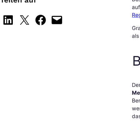
Teilen auf
auf
Re
Share on LinkedIn
Share on X
Share on Facebook
Email this Page
Gr
als
B
De
Me
Ber
we
das