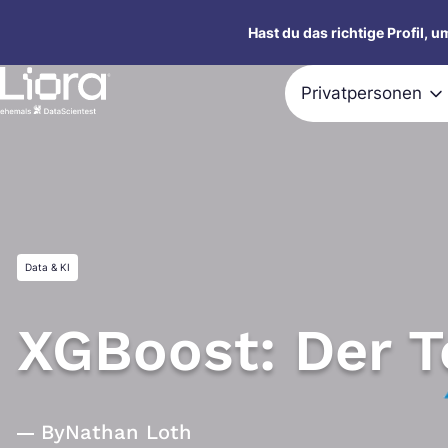
Zum
Hast du das richtige Profil, 
Inhalt
springen
Privatpersonen
Data & KI
XGBoost: Der T
By
Nathan Loth