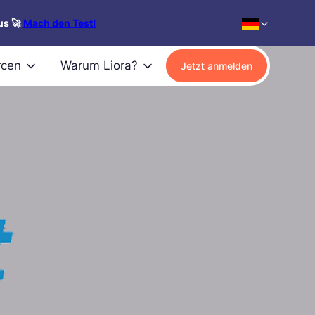
us 🚀
Mach den Test!
rcen
Warum Liora?
Jetzt anmelden