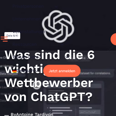
Zum
Privatpersonen
Inhalt
springen
Unternehmen
Veranstaltungen
Data & KI
Ressourcen
Was sind die 6
Warum Liora?
wichtigsten
Deutsch
Jetzt anmelden
Wettbewerber
von ChatGPT?
By
Antoine Tardivon