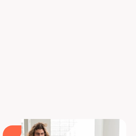
por Meta / Facebook y muchos otros. A esto se
añaden diversos proyectos poco conocidos, y
también bots especializados: creación de
imágenes, de YouTube shorts… Todo esto, casi
siempre, sin gastar un centavo.
No importa en qué momento nos conectemos,
siempre hay algo sorprendente en la abundancia
de oportunidades que ofrece Poe.com.
Evidentemente, se trata de una alternativa que
merece una visita.
Aprenda a crear avisos eficaces