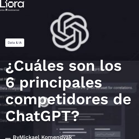
Saltar
al
contenido
Data & IA
¿Cuáles son los
6 principales
competidores de
ChatGPT?
By
Mickael Komendyak