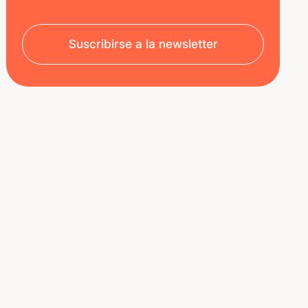
Suscribirse a la newsletter
SOBRE NOSOTROS
RECURSOS
Aviso legal
Decoded | Blog
Política de privacidad
ÚNETE A NOSOTROS
Nuestro equipo