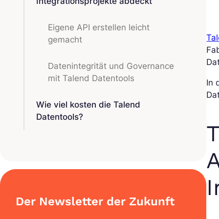
Integrationsprojekte abdeckt
Eigene API erstellen leicht
Ta
gemacht
Fa
Dat
Datenintegrität und Governance
mit Talend Datentools
In 
Dat
Wie viel kosten die Talend
Datentools?
T
A
I
Der Newsletter der Zukunft