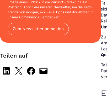
Erhalte einen Einblick in die Zukunft – direkt in Dein
Ta
Postfach. Abonniere unseren Newsletter, um die Tech-
si
Trends von morgen, exklusive Tipps und Angebote für
Dat
unsere Community zu entdecken.
Rei
Un
Zum Newsletter anmelden
Zu 
An
Lo
Teilen auf
Qu
Ta
Share on LinkedIn
Share on X
Share on Facebook
Email this Page
Dat
Ver
E