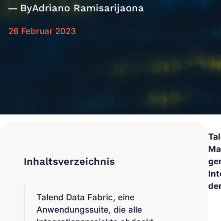
By
Adriano Ramisarijaona
26 Februar 2023
Tal
Ma
ge
In
de
Talend Data Fabric, eine
Anwendungssuite, die alle