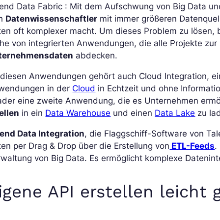
lend Data Fabric : Mit dem Aufschwung von Big Data un
ch
Datenwissenschaftler
mit immer größeren Datenquell
en oft komplexer macht. Um dieses Problem zu lösen, 
he von integrierten Anwendungen, die alle Projekte zur
ternehmensdaten
abdecken.
diesen Anwendungen gehört auch Cloud Integration, ein
wendungen in der
Cloud
in Echtzeit und ohne Informatio
ader eine zweite Anwendung, die es Unternehmen ermö
ellen
in ein
Data Warehouse
und einen
Data Lake
zu la
lend Data Integration
, die Flaggschiff-Software von Tal
en per Drag & Drop über die Erstellung von
ETL-Feeds
.
waltung von Big Data. Es ermöglicht komplexe Datenint
igene API erstellen leicht