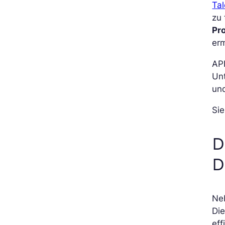
Tal
zu 
Pr
er
API
Unt
un
Sie
D
D
Neb
Die
eff