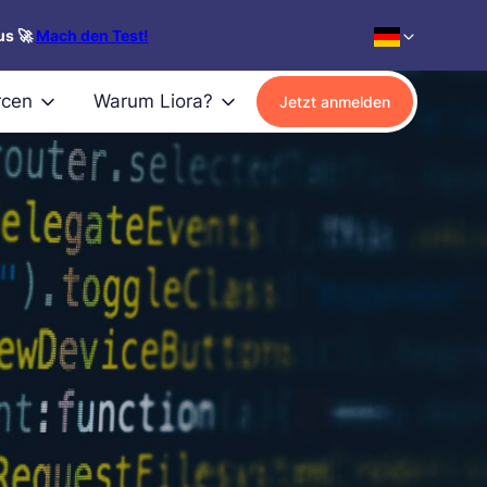
us 🚀
Mach den Test!
rcen
Warum Liora?
Jetzt anmelden