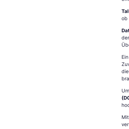
Ta
ob 
Da
de
Übe
Ein
Zuv
di
bra
Um
(D
hoc
Mit
ver