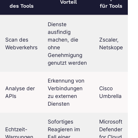
Vorteil
des Tools
für Tools
Dienste
ausfindig
Scan des
machen, die
Zscaler,
Webverkehrs
ohne
Netskope
Genehmigung
genutzt werden
Erkennung von
Analyse der
Verbindungen
Cisco
APIs
zu externen
Umbrella
Diensten
Sofortiges
Microsoft
Echtzeit-
Reagieren im
Defender
Warnungen
Fall einer
for Cloud