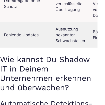
Dateifreigabe ohne
verschlüsselte
Verän
Schutz
Übertragung
von
Dokum
Ausnutzung
Böswil
Fehlende Updates
bekannter
Eindri
Schwachstellen
Wie kannst Du Shadow
IT in Deinem
Unternehmen erkennen
und überwachen?
Automatische Detektions-