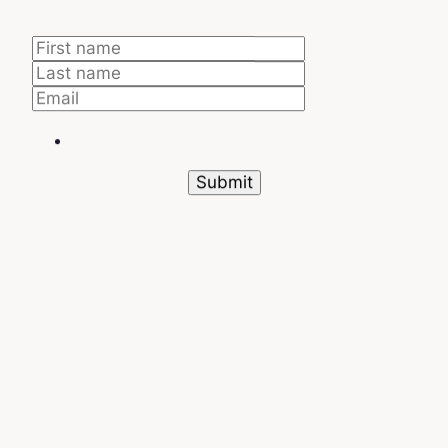
Reaccionar
Microsoft
Alertas en
inmediatamente
Defender for
tiempo real
ante una
Cloud Apps
amenaza
Al equiparte con estas herramientas, retomas el
control sin restringir a tus equipos. Es un paso
decisivo hacia una
ciberseguridad
iluminada
,
equilibrada y proactiva.