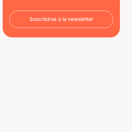
Suscribirse a la newsletter
SOBRE NOSOTROS
RECURSOS
Aviso legal
Decoded | Blog
Política de privacidad
ÚNETE A NOSOTROS