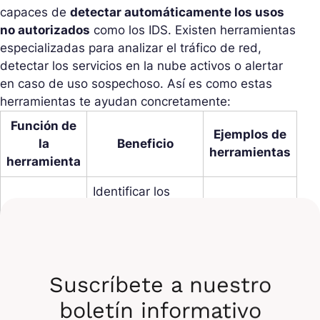
capaces de
detectar automáticamente los usos
no autorizados
como los IDS. Existen herramientas
especializadas para analizar el tráfico de red,
detectar los servicios en la nube activos o alertar
en caso de uso sospechoso. Así es como estas
herramientas te ayudan concretamente:
Función de
Ejemplos de
la
Beneficio
herramientas
herramienta
Identificar los
Escaneo del
servicios
Zscaler,
tráfico web
utilizados sin
Netskope
validación
Detectar
Suscríbete a nuestro
Análisis de
Cisco
conexiones a
APIs
Umbrella
boletín informativo
servicios externos