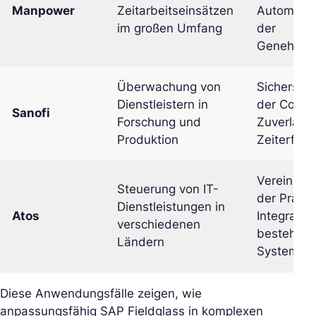
Manpower
Zeitarbeitseinsätzen
Automatis
im großen Umfang
der
Genehmig
Überwachung von
Sicherstel
Dienstleistern in
der Compl
Sanofi
Forschung und
Zuverläss
Produktion
Zeiterfas
Vereinheit
Steuerung von IT-
der Prakti
Dienstleistungen in
Atos
Integration
verschiedenen
bestehend
Ländern
System
Diese Anwendungsfälle zeigen, wie
anpassungsfähig SAP Fieldglass in komplexen