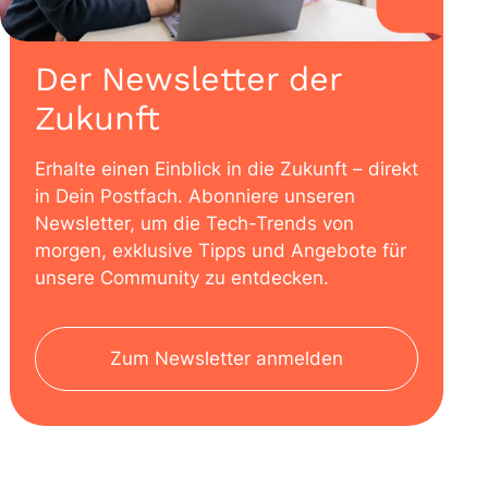
Der Newsletter der
Zukunft
Erhalte einen Einblick in die Zukunft – direkt
in Dein Postfach. Abonniere unseren
Newsletter, um die Tech-Trends von
morgen, exklusive Tipps und Angebote für
unsere Community zu entdecken.
Zum Newsletter anmelden