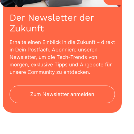
Der Newsletter der
Zukunft
Erhalte einen Einblick in die Zukunft – direkt
in Dein Postfach. Abonniere unseren
Newsletter, um die Tech-Trends von
morgen, exklusive Tipps und Angebote für
unsere Community zu entdecken.
Zum Newsletter anmelden