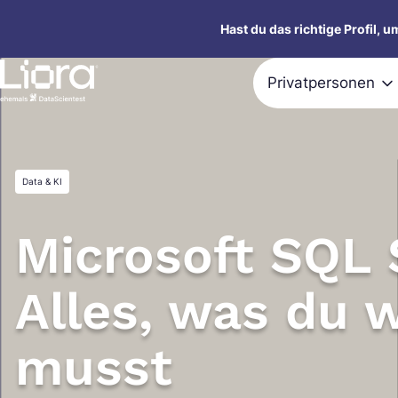
Zum
Hast du das richtige Profil, 
Inhalt
springen
Privatpersonen
Data & KI
Microsoft SQL 
Alles, was du 
musst