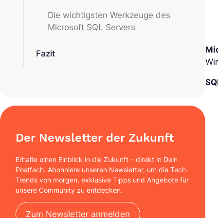
Die wichtigsten Werkzeuge des
Microsoft SQL Servers
Mi
Fazit
Wi
SQ
Der Newsletter der Zukunft
Erhalte einen Einblick in die Zukunft – direkt in Dein
Postfach. Abonniere unseren Newsletter, um die Tech-
Trends von morgen, exklusive Tipps und Angebote für
unsere Community zu entdecken.
Zum Newsletter anmelden