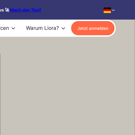
us 🚀
Mach den Test!
rcen
Warum Liora?
Jetzt anmelden