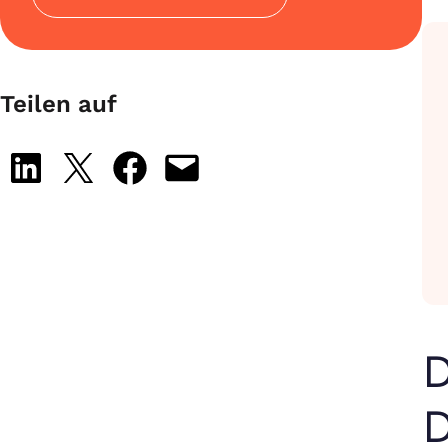
Teilen auf
Share on LinkedIn
Share on X
Share on Facebook
Email this Page
D
D