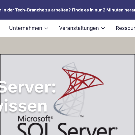
um in der Tech-Branche zu arbeiten? Finde es in nur 2 Minuten hera
Unternehmen
Veranstaltungen
Ressou
Server:
wissen