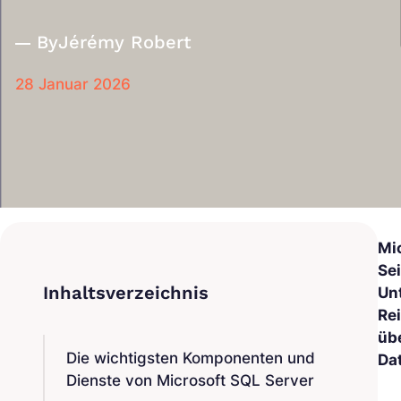
By
Jérémy Robert
28 Januar 2026
Mi
Se
Un
Re
üb
Die wichtigsten Komponenten und
Da
Dienste von Microsoft SQL Server