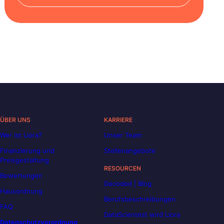
ÜBER UNS
KARRIERE
Wer ist Liora?
Unser Team
Finanzierung und
Stellenangebote
Preisgestaltung
RESOURCEN
Bewertungen
Decoded | Blog
Hausordnung
Berufsbeschreibungen
FAQ
DataScientest wird Liora
Datenschutzverordnung