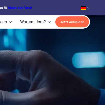
us 🚀
Mach den Test!
rcen
Warum Liora?
Jetzt anmelden