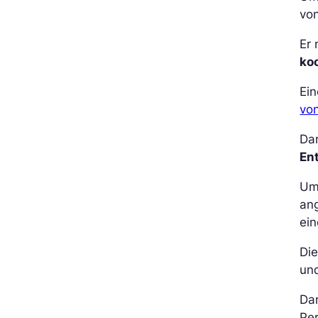
vo
Er 
ko
Ein
von
Dar
En
Um
ang
ei
Die
und
Dar
Per