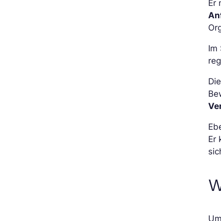
Er
An
Org
Im 
re
Die
Be
Ve
Ebe
Er 
si
W
Um