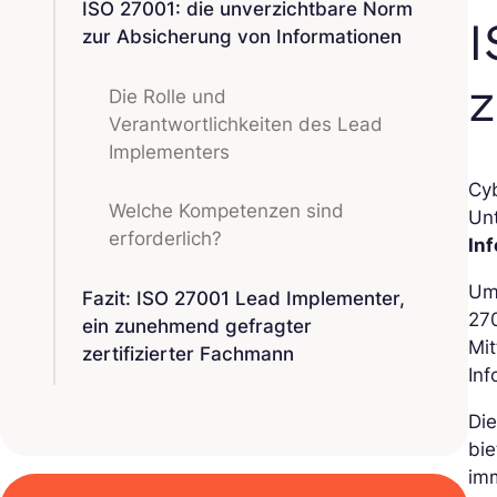
ISO 27001: die unverzichtbare Norm
I
zur Absicherung von Informationen
z
Die Rolle und
Verantwortlichkeiten des Lead
Implementers
Cyb
Welche Kompetenzen sind
Unt
erforderlich?
In
Um
Fazit: ISO 27001 Lead Implementer,
270
ein zunehmend gefragter
Mit
zertifizierter Fachmann
Inf
Di
bi
im