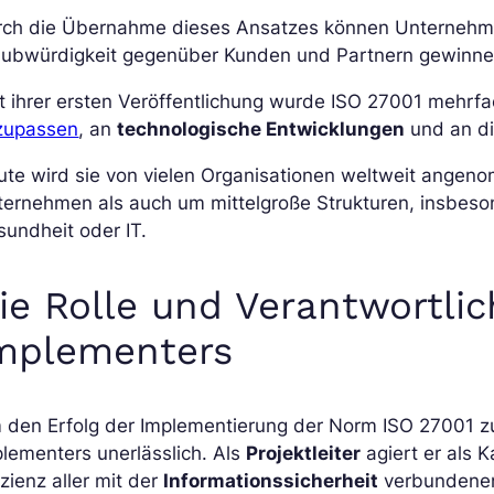
rch die Übernahme dieses Ansatzes können Unternehm
aubwürdigkeit gegenüber Kunden und Partnern gewinne
t ihrer ersten Veröffentlichung wurde ISO 27001 mehrf
zupassen
, an
technologische Entwicklungen
und an d
ute wird sie von vielen Organisationen weltweit angen
ernehmen als auch um mittelgroße Strukturen, insbeson
undheit oder IT.
ie Rolle und Verantwortli
mplementers
den Erfolg der Implementierung der Norm ISO 27001 zu 
lementers unerlässlich. Als
Projektleiter
agiert er als K
izienz aller mit der
Informationssicherheit
verbundenen