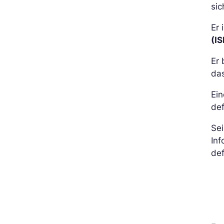
sic
Er 
(I
Er 
da
Ein
de
Sei
Inf
def