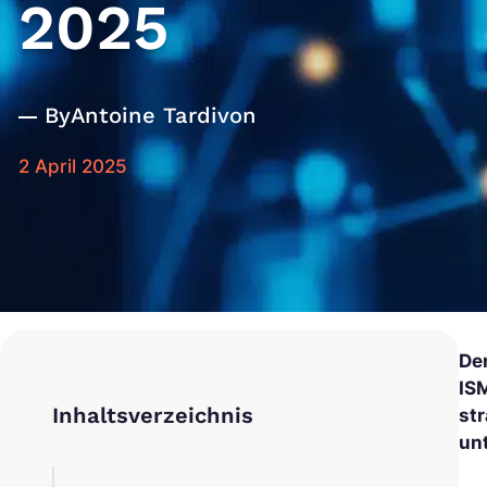
2025
By
Antoine Tardivon
2 April 2025
De
IS
st
un