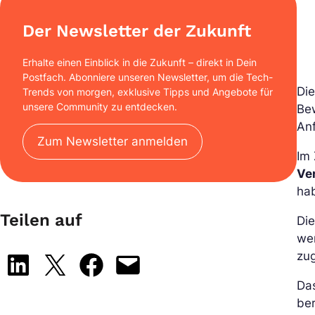
Der Newsletter der Zukunft
Erhalte einen Einblick in die Zukunft – direkt in Dein
Postfach. Abonniere unseren Newsletter, um die Tech-
Die
Trends von morgen, exklusive Tipps und Angebote für
unsere Community zu entdecken.
Be
An
Zum Newsletter anmelden
Im 
Ver
ha
Teilen auf
Die
wer
zug
Share on LinkedIn
Share on X
Share on Facebook
Email this Page
Das
ber