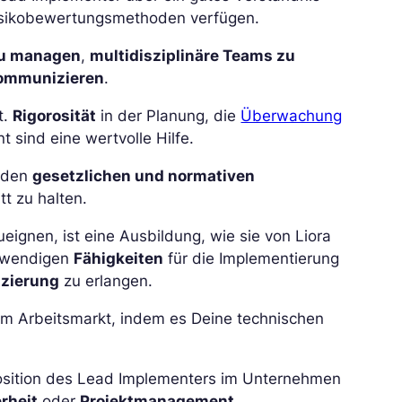
Risikobewertungsmethoden verfügen.
zu managen
,
multidisziplinäre Teams zu
ommunizieren
.
t.
Rigorosität
in der Planung, die
Überwachung
ind eine wertvolle Hilfe.
t den
gesetzlichen und normativen
tt zu halten.
eignen, ist eine Ausbildung, wie sie von Liora
notwendigen
Fähigkeiten
für die Implementierung
izierung
zu erlangen.
m Arbeitsmarkt, indem es Deine technischen
Position des Lead Implementers im Unternehmen
rheit
oder
Projektmanagement
.