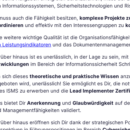
n Informationssystemen, Sicherheitstechnologien und 
muss auch die Fähigkeit besitzen,
komplexe Projekte 
ordinieren
und effektiv mit den Interessengruppen zu
k
e weitere wichtige Qualität ist die Organisationsfähigkei
 Leistungsindikatoren
und das Dokumentenmanagement s
über hinaus ist es unerlässlich, in der Lage zu sein, mi
twicklungen
im Bereich der Informationssicherheit Schri
 sich dieses
theoretische und praktische Wissen
anzu
eboten wird, unerlässlich! Sie ermöglicht es Dir, die 
nes ISMS zu erwerben und die
Lead Implementer Zertif
s bietet Dir
Anerkennung
und
Glaubwürdigkeit
auf de
 Managementfähigkeiten validiert.
über hinaus eröffnen sich Dir dank der strategischen 
spektiven in Führungspositionen im Bereich
Cybersiche