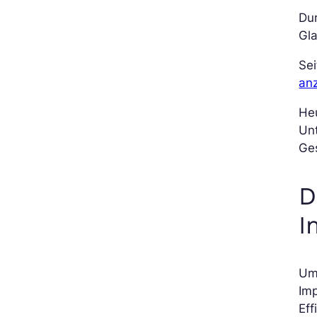
Du
Gl
Sei
an
He
Unt
Ges
D
I
Um 
Imp
Eff