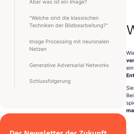
Aber was ist ein Image?
"Welche sind die klassischen
W
Techniken der Bildbearbeitung?"
Image Processing mit neuronalen
Netzen
Wie
ve
Generative Adversarial Networks
ein
En
Schlussfolgerung
Sie
Bei
spi
ma
Der Newsletter der Zukunft