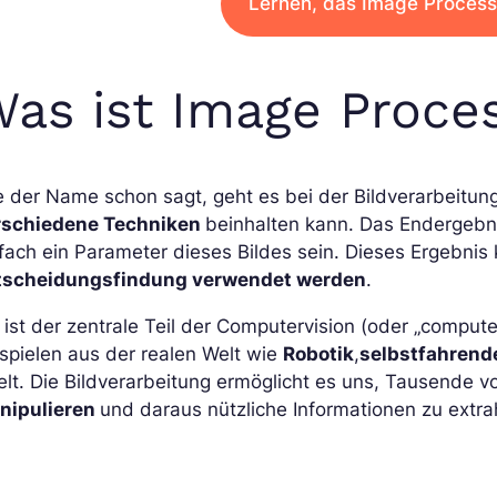
Lernen, das Image Proces
as ist Image Proce
 der Name schon sagt, geht es bei der Bildverarbeitun
rschiedene Techniken
beinhalten kann. Das Endergebni
fach ein Parameter dieses Bildes sein. Dieses Ergebnis
tscheidungsfindung verwendet werden
.
 ist der zentrale Teil der Computervision (oder „computer
spielen aus der realen Welt wie
Robotik
,
selbstfahren
elt. Die Bildverarbeitung ermöglicht es uns, Tausende v
nipulieren
und daraus nützliche Informationen zu extra