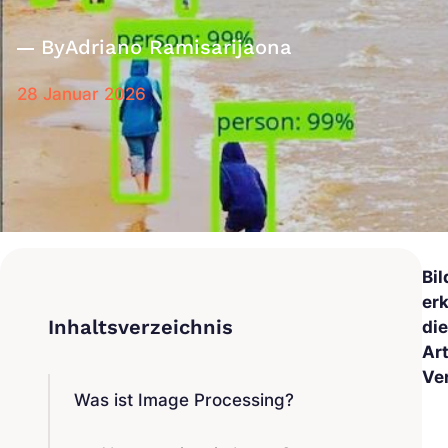
By
Adriano Ramisarijaona
28 Januar 2026
Bi
er
di
Ar
Ve
Was ist Image Processing?