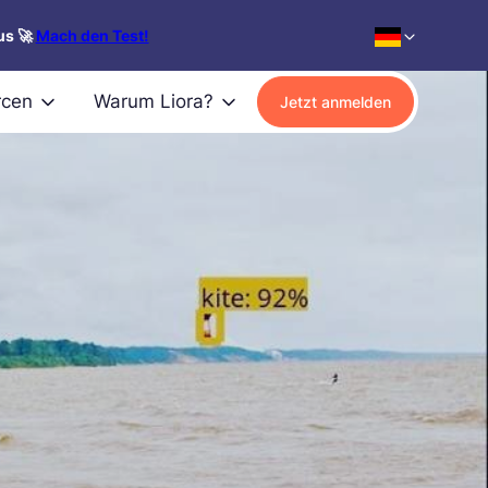
us 🚀
Mach den Test!
rcen
Warum Liora?
Jetzt anmelden