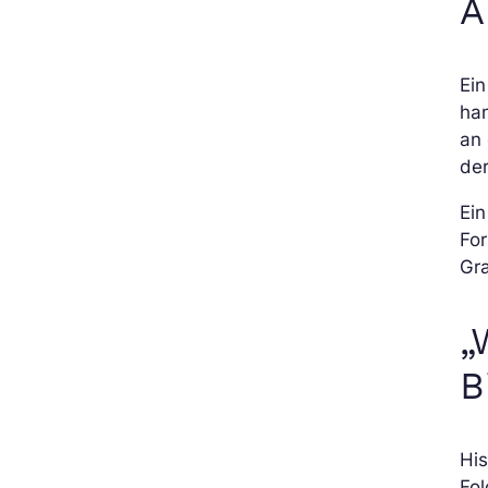
A
Ein
han
an 
der
Ein
For
Gra
„
B
Hi
Fol