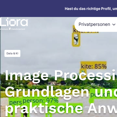
Zum
Hast du das richtige Profil, 
Inhalt
springen
Privatpersonen
Data & KI
Image Processi
Grundlagen un
praktische An