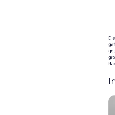
Die
gef
ges
gro
Rä
I