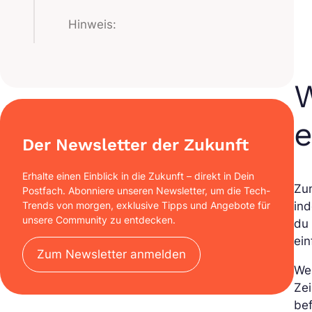
Hinweis:
W
e
Der Newsletter der Zukunft
Erhalte einen Einblick in die Zukunft – direkt in Dein
Zu
Postfach. Abonniere unseren Newsletter, um die Tech-
Trends von morgen, exklusive Tipps und Angebote für
ind
unsere Community zu entdecken.
du 
ei
Zum Newsletter anmelden
We
Zei
bef