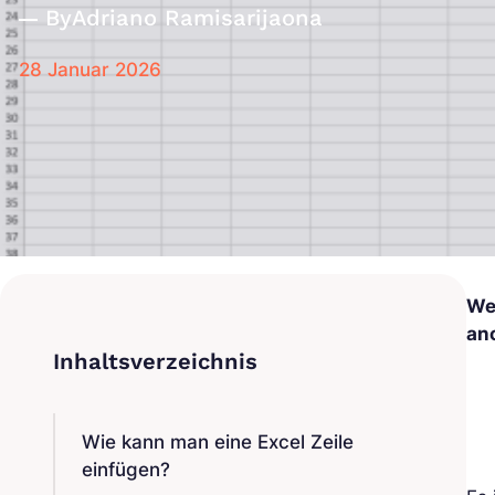
By
Adriano Ramisarijaona
28 Januar 2026
We
an
Wie kann man eine Excel Zeile
einfügen?