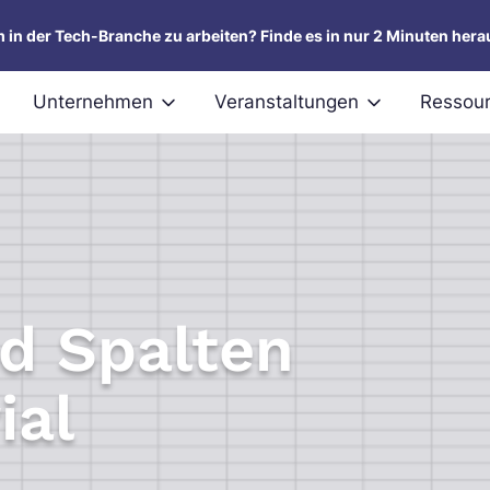
um in der Tech-Branche zu arbeiten? Finde es in nur 2 Minuten hera
Unternehmen
Veranstaltungen
Ressou
nd Spalten
ial