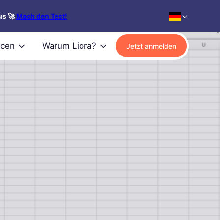
us 🚀
Mach den Test!
rcen
Warum Liora?
Jetzt anmelden