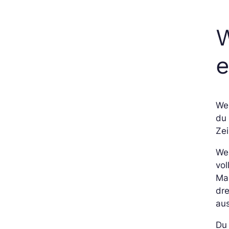
W
e
We
du 
Zei
We
vol
Mau
dre
au
Du