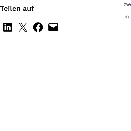
zwe
Teilen auf
Im 
Share on LinkedIn
Share on X
Share on Facebook
Email this Page