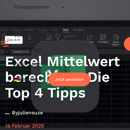
Zum
Privatpersonen
Inhalt
springen
Unternehmen
Veranstaltungen
Data & KI
Ressourcen
Excel Mittelwert
Warum Liora?
berechnen: Die
Deutsch
Jetzt anmelden
Top 4 Tipps
By
juliensuze
19 Februar 2026