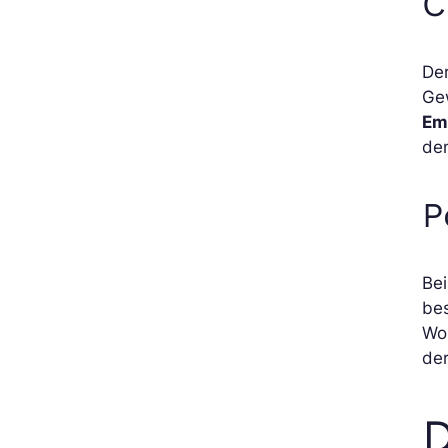
C
Der
Gew
Em
den
P
Be
be
Wo
de
D