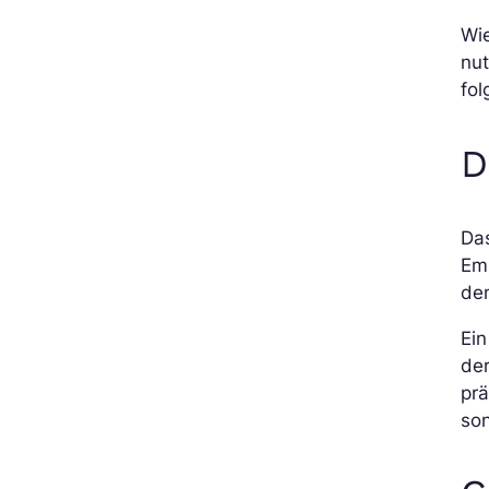
Wie
nut
fo
D
Das
Em
den
Ein
der
prä
son