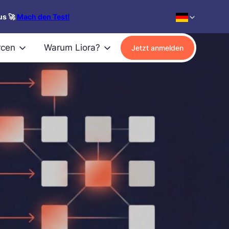
us 🚀
Mach den Test!
rcen
Warum Liora?
Jetzt anmelden