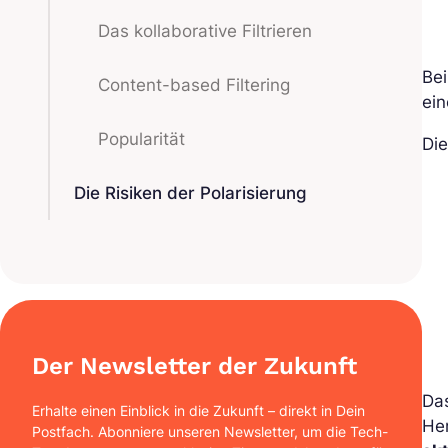
Das kollaborative Filtrieren
Be
Content-based Filtering
ei
Popularität
Die
Die Risiken der Polarisierung
Der Newsletter der Zukunft
Das
Erhalte einen Einblick in die Zukunft – direkt in Dein
He
Postfach. Abonniere unseren Newsletter, um die Tech-