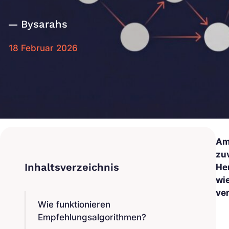
By
sarahs
18 Februar 2026
Am
zu
He
wi
ve
Wie funktionieren
Empfehlungsalgorithmen?