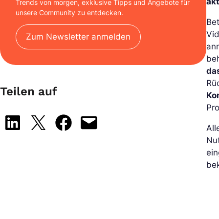
ak
Trends von morgen, exklusive Tipps und Angebote für
unsere Community zu entdecken.
Bet
Vid
Zum Newsletter anmelden
anm
beh
da
Rü
Teilen auf
Ko
Pro
Share on LinkedIn
Share on X
Share on Facebook
Email this Page
All
Nu
ein
bek