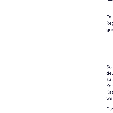
Emp
Reg
ge
So 
deu
zu
Ko
Ka
we
Da