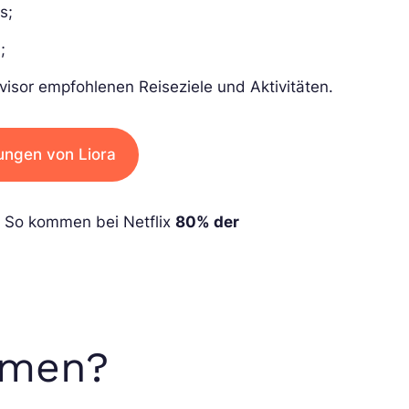
s;
;
isor empfohlenen Reiseziele und Aktivitäten.
ungen von Liora
r. So kommen bei Netflix
80% der
hmen?