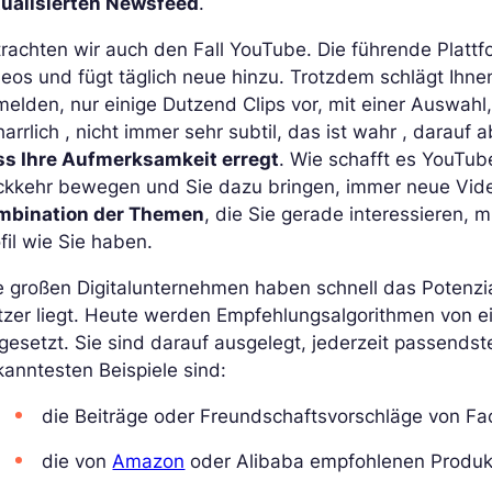
tualisierten Newsfeed
.
rachten wir auch den Fall YouTube. Die führende Plattf
eos und fügt täglich neue hinzu. Trotzdem schlägt Ihne
elden, nur einige Dutzend Clips vor, mit einer Auswahl
arrlich , nicht immer sehr subtil, das ist wahr , darauf a
ss Ihre Aufmerksamkeit erregt
. Wie schafft es YouTube
ckkehr bewegen und Sie dazu bringen, immer neue Vid
mbination der Themen
, die Sie gerade interessieren, 
fil wie Sie haben.
e großen Digitalunternehmen haben schnell das Potenzi
tzer liegt. Heute werden Empfehlungsalgorithmen von e
gesetzt. Sie sind darauf ausgelegt, jederzeit passendste
anntesten Beispiele sind:
die Beiträge oder Freundschaftsvorschläge von Fa
die von
Amazon
oder Alibaba empfohlenen Produk