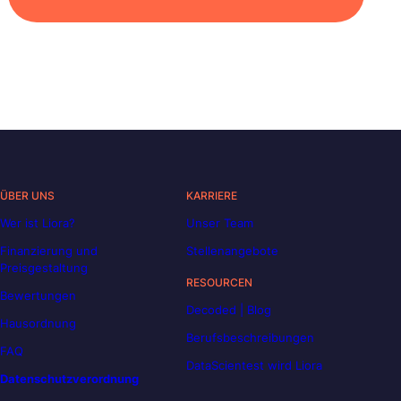
ÜBER UNS
KARRIERE
Wer ist Liora?
Unser Team
Finanzierung und
Stellenangebote
Preisgestaltung
RESOURCEN
Bewertungen
Decoded | Blog
Hausordnung
Berufsbeschreibungen
FAQ
DataScientest wird Liora
Datenschutzverordnung