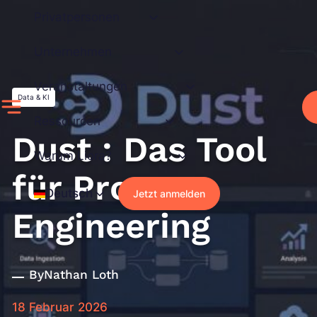
Zum
Privatpersonen
Inhalt
springen
Unternehmen
Veranstaltungen
Data & KI
Ressourcen
Dust : Das Tool
Warum Liora?
für Prompt
Deutsch
Jetzt anmelden
Engineering
By
Nathan Loth
18 Februar 2026