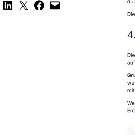
dur
Share on LinkedIn
Share on X
Share on Facebook
Email this Page
Di
4
Die
auf
Gru
wes
mit
We
Ent