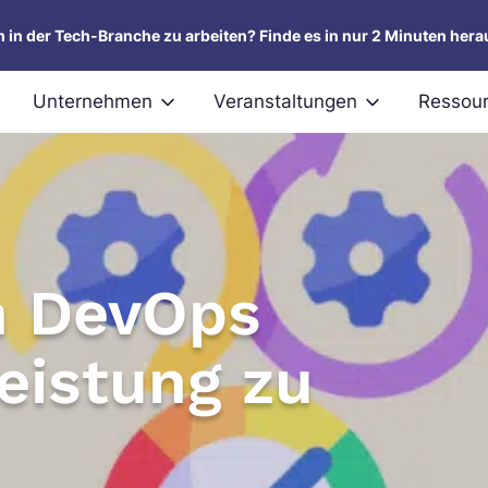
um in der Tech-Branche zu arbeiten? Finde es in nur 2 Minuten hera
Unternehmen
Veranstaltungen
Ressou
n DevOps
eistung zu