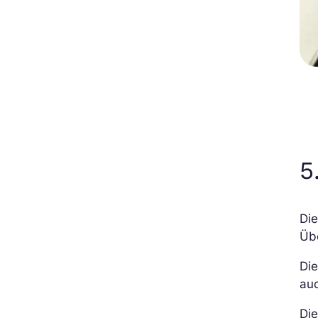
5
Die
Üb
Di
auc
Die