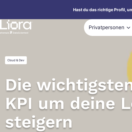
Zum
Hast du das richtige Profil, 
Inhalt
springen
Privatpersonen
Cloud & Dev
Die wichtigste
KPI um deine L
steigern