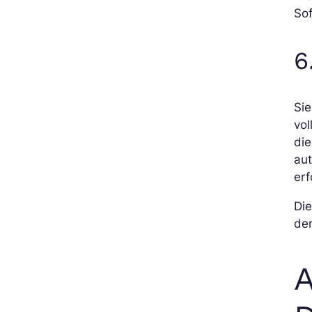
So
6
Sie
vol
die
aut
erf
Di
de
A