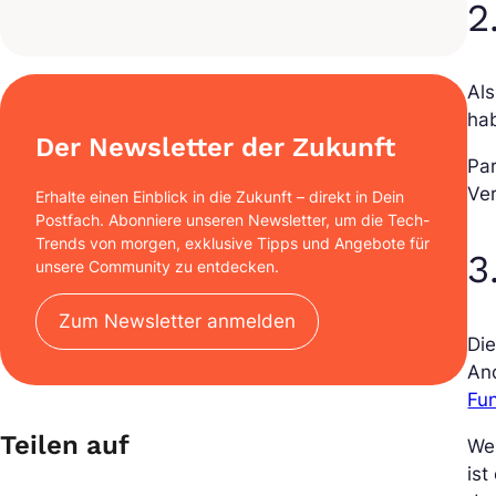
2
Als
hab
Der Newsletter der Zukunft
Par
Ve
Erhalte einen Einblick in die Zukunft – direkt in Dein
Postfach. Abonniere unseren Newsletter, um die Tech-
Trends von morgen, exklusive Tipps und Angebote für
3
unsere Community zu entdecken.
Zum Newsletter anmelden
Die
An
Fun
Teilen auf
Wen
ist