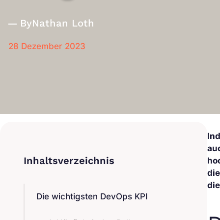
By
Nathan Loth
28 Dezember 2023
In
au
ho
di
di
Die wichtigsten DevOps KPI