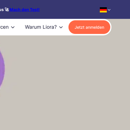
us 🚀
Mach den Test!
rcen
Warum Liora?
Jetzt anmelden