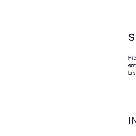
S
Hie
erm
Ers
I