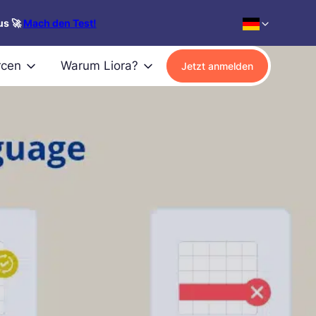
us 🚀
Mach den Test!
rcen
Warum Liora?
Jetzt anmelden