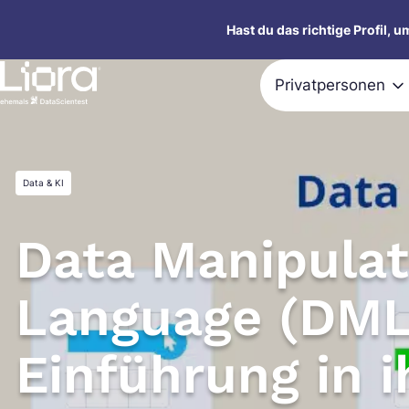
Zum
Hast du das richtige Profil, 
Inhalt
springen
Privatpersonen
Data & KI
Data Manipulat
Language (DML)
Einführung in i