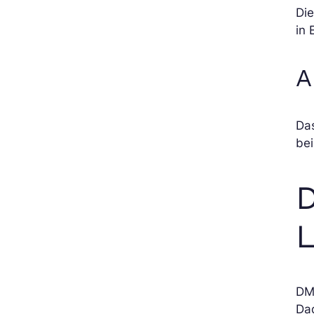
Die
in 
A
Da
bei
D
DML
Da