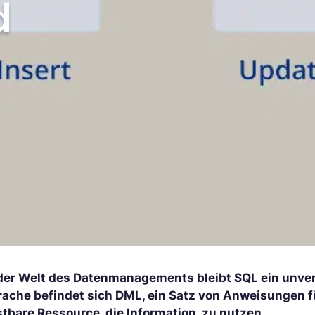
d
 der Welt des Datenmanagements bleibt SQL ein unve
rache befindet sich DML, ein Satz von Anweisungen fü
stbare Ressource, die Information, zu nutzen.