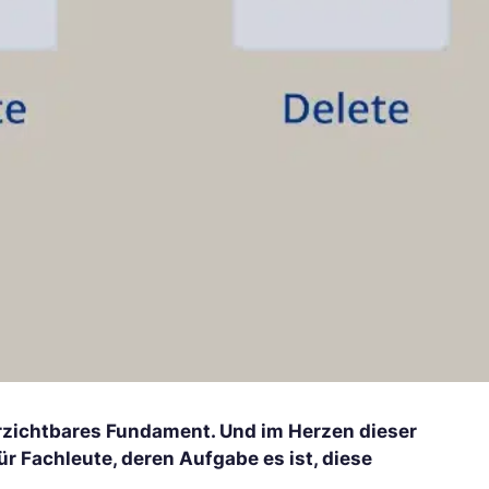
rzichtbares Fundament. Und im Herzen dieser
r Fachleute, deren Aufgabe es ist, diese