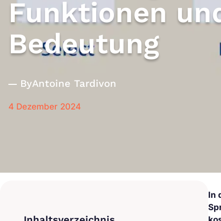
Funktionen un
Bedeutung
By
Antoine Tardivon
4 Dezember 2024
In
Sp
ko