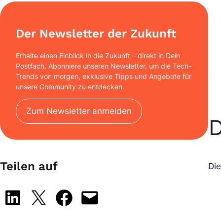
Der Newsletter der Zukunft
Erhalte einen Einblick in die Zukunft – direkt in Dein
Postfach. Abonniere unseren Newsletter, um die Tech-
Trends von morgen, exklusive Tipps und Angebote für
unsere Community zu entdecken.
Zum Newsletter anmelden
D
Teilen auf
Di
Share on LinkedIn
Share on X
Share on Facebook
Email this Page