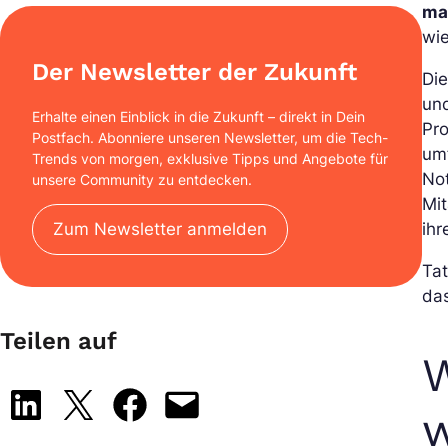
ma
wi
Der Newsletter der Zukunft
Die
und
Erhalte einen Einblick in die Zukunft – direkt in Dein
Pr
Postfach. Abonniere unseren Newsletter, um die Tech-
um
Trends von morgen, exklusive Tipps und Angebote für
Not
unsere Community zu entdecken.
Mi
Zum Newsletter anmelden
ihr
Tat
da
Teilen auf
W
Share on LinkedIn
Share on X
Share on Facebook
Email this Page