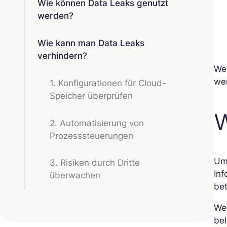
Wie können Data Leaks genutzt
werden?
Wie kann man Data Leaks
verhindern?
We
wer
1. Konfigurationen für Cloud-
Speicher überprüfen
W
2. Automatisierung von
Prozesssteuerungen
Um
3. Risiken durch Dritte
Inf
überwachen
be
We
be