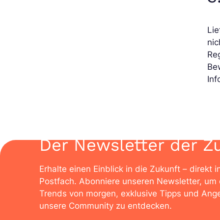
Lie
nic
Re
Be
In
Der Newsletter der Z
Erhalte einen Einblick in die Zukunft – direkt i
Postfach. Abonniere unseren Newsletter, um 
Trends von morgen, exklusive Tipps und Ange
unsere Community zu entdecken.