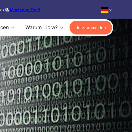
us 🚀
Mach den Test!
rcen
Warum Liora?
Jetzt anmelden