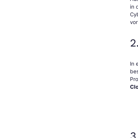
in 
Cyb
vor
2
In 
be
Pro
Clo
3