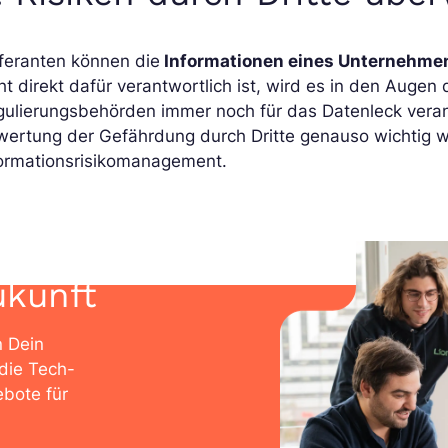
feranten können die
Informationen eines Unternehme
ht direkt dafür verantwortlich ist, wird es in den Auge
gulierungsbehörden immer noch für das Datenleck veran
wertung der Gefährdung durch Dritte genauso wichtig w
formationsrisikomanagement.
ukunft
n Dein
die Tech-
bote für