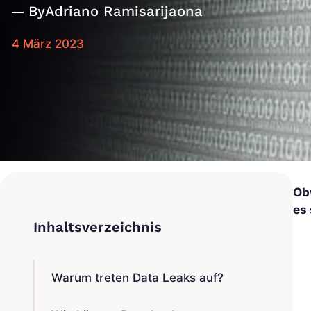
By
Adriano Ramisarijaona
4 März 2023
Ob
es
Warum treten Data Leaks auf?