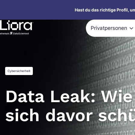
Zum
Hast du das richtige Profil, 
Inhalt
springen
Privatpersonen
Cybersicherheit
Data Leak: Wi
sich davor sch