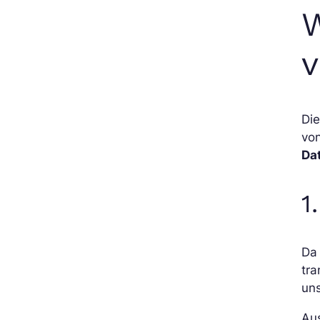
v
Die
vo
Da
1
D
tra
un
Au