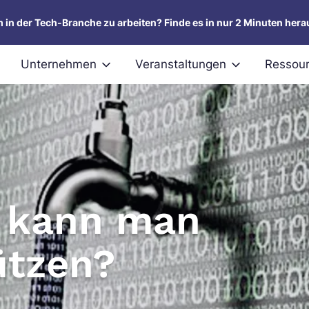
um in der Tech-Branche zu arbeiten? Finde es in nur 2 Minuten hera
Unternehmen
Veranstaltungen
Ressou
e kann man
ützen?