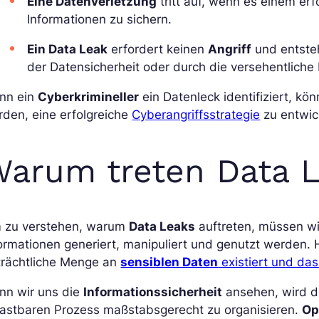
Eine Datenverletzung
tritt auf, wenn es einem erfo
Informationen zu sichern.
Ein Data Leak
erfordert keinen
Angriff
und entsteh
der Datensicherheit oder durch die versehentliche
nn ein
Cyberkrimineller
ein Datenleck identifiziert, kö
den, eine erfolgreiche
Cyberangriffsstrategie
zu entwic
arum treten Data L
 zu verstehen, warum
Data Leaks
auftreten, müssen wir
ormationen generiert, manipuliert und genutzt werden. H
trächtliche Menge an
sensiblen Daten
existiert und da
nn wir uns die
Informationssicherheit
ansehen, wird de
lastbaren Prozess maßstabsgerecht zu organisieren.
Op