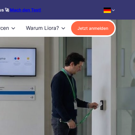
us 🚀
Mach den Test!
rcen
Warum Liora?
Jetzt anmelden