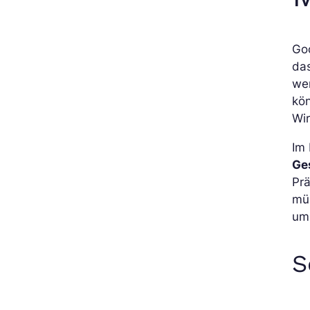
Go
da
wen
kön
Wi
Im
Ge
Prä
mü
um
S