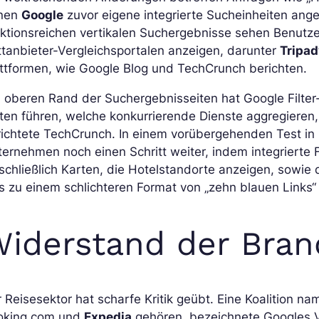
nen
Google
zuvor eigene integrierte Sucheinheiten ange
nktionsreichen vertikalen Suchergebnisse sehen Benutz
ttanbieter-Vergleichsportalen anzeigen, darunter
Tripad
ttformen, wie Google Blog und TechCrunch berichten.
oberen Rand der Suchergebnisseiten hat Google Filter-
ten führen, welche konkurrierende Dienste aggregieren,
ichtete TechCrunch. In einem vorübergehenden Test in 
ernehmen noch einen Schritt weiter, indem integrierte
schließlich Karten, die Hotelstandorte anzeigen, sowie 
 zu einem schlichteren Format von „zehn blauen Links“
iderstand der Bra
 Reisesektor hat scharfe Kritik geübt. Eine Koalition n
oking.com und
Expedia
gehören, bezeichnete Googles V