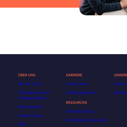
ÜBER UNS
KARRIERE
UNSER
Wer ist Liora?
Unser Team
Carbon
Finanzierung und
Stellenangebote
Barrier
Preisgestaltung
RESOURCEN
Bewertungen
Decoded | Blog
Hausordnung
Berufsbeschreibungen
FAQ