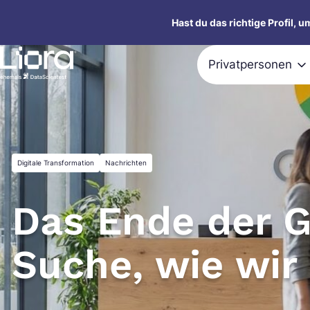
Zum
Hast du das richtige Profil, 
Inhalt
springen
Privatpersonen
Digitale Transformation
Nachrichten
Das Ende der 
Suche, wie wir