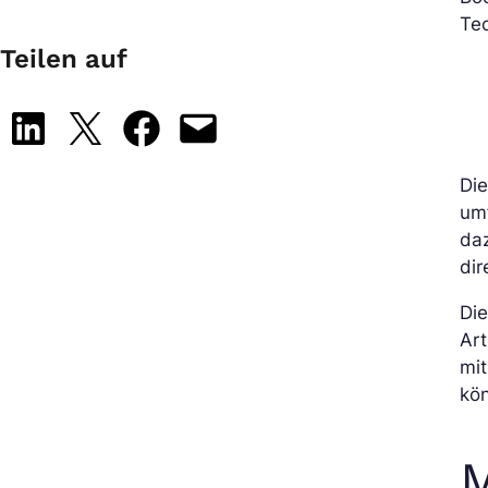
Te
Teilen auf
Share on LinkedIn
Share on X
Share on Facebook
Email this Page
Di
um
daz
dir
Die
Art
mi
kön