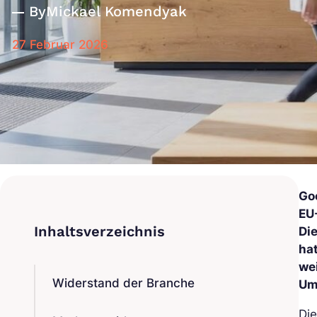
By
Mickael Komendyak
27 Februar 2026
Go
EU
Di
ha
we
Widerstand der Branche
Um
Die