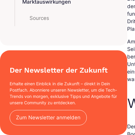
Marktauswirkungen
de
fu
Sources
Dri
Pla
Am 
Sei
ber
Unt
Der Newsletter der Zukunft
ein
was
Erhalte einen Einblick in die Zukunft – direkt in Dein
Postfach. Abonniere unseren Newsletter, um die Tech-
Trends von morgen, exklusive Tipps und Angebote für
W
unsere Community zu entdecken.
Zum Newsletter anmelden
Der
Bo