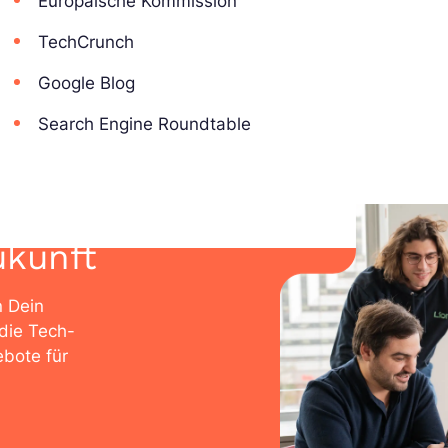
Europäische Kommission
TechCrunch
Google Blog
Search Engine Roundtable
ukunft
n Dein
die Tech-
bote für