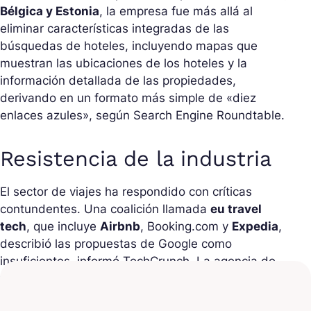
Bélgica y Estonia
, la empresa fue más allá al
eliminar características integradas de las
búsquedas de hoteles, incluyendo mapas que
muestran las ubicaciones de los hoteles y la
información detallada de las propiedades,
derivando en un formato más simple de «diez
enlaces azules», según Search Engine Roundtable.
Resistencia de la industria
El sector de viajes ha respondido con críticas
contundentes. Una coalición llamada
eu travel
tech
, que incluye
Airbnb
, Booking.com y
Expedia
,
describió las propuestas de Google como
insuficientes, informó TechCrunch. La agencia de
viajes en línea
eDreams Odigeo
argumentó que el
nuevo diseño, con su contenido enriquecido y