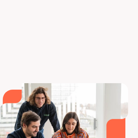
modelos de negocio centrales en Europa.
SOURCES
Comisión Europea
TechCrunch
Blog de Google
Search Engine Roundtable