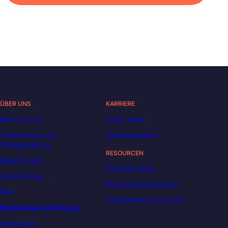
ÜBER UNS
KARRIERE
Wer ist Liora?
Unser Team
Finanzierung und
Stellenangebote
Preisgestaltung
RESOURCEN
Bewertungen
Decoded | Blog
Hausordnung
Berufsbeschreibungen
FAQ
DataScientest wird Liora
Datenschutzverordnung
Impressum