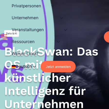
Zum
Privatpersonen
Inhalt
springen
Unternehmen
Veranstaltungen
Data & KI
Ressourcen
BlackSwan: Das
Warum Liora?
OS mit
Deutsch
Jetzt anmelden
künstlicher
Intelligenz für
Unternehmen