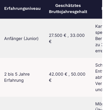
Geschätztes
Erfahrungsniveau
Bem
Bruttojahresgehalt
Kann in
spezial
27.500 € , 33.000
Anfänger (Junior)
Beratun
€
zu 38.
erreich
Schnell
Entwick
2 bis 5 Jahre
42.000 € , 50.000
abhäng
Erfahrung
€
Verantw
und Au
Möglich