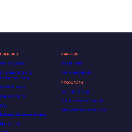
ÜBER UNS
KARRIERE
Wer ist Liora?
Unser Team
Finanzierung und
Stellenangebote
Preisgestaltung
RESOURCEN
Bewertungen
Decoded | Blog
Hausordnung
Berufsbeschreibungen
FAQ
DataScientest wird Liora
Datenschutzverordnung
Impressum