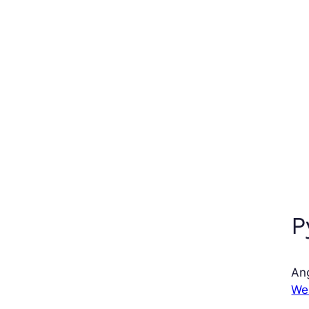
P
Ang
We