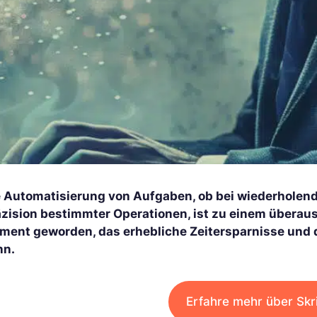
e Automatisierung von Aufgaben, ob bei wiederholend
äzision bestimmter Operationen, ist zu einem überaus
ement geworden, das erhebliche Zeitersparnisse und
nn.
Erfahre mehr über Skr