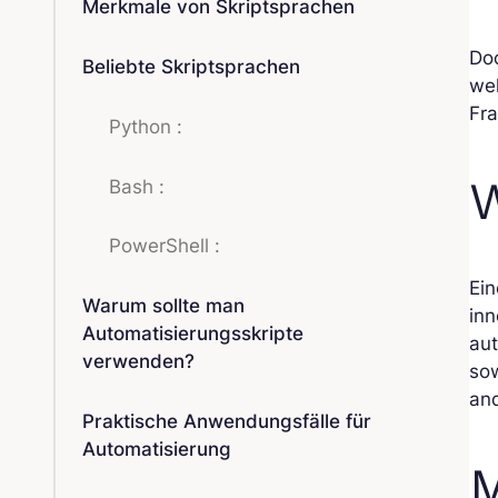
Merkmale von Skriptsprachen
Do
Beliebte Skriptsprachen
we
Fra
Python :
W
Bash :
PowerShell :
Ein
Warum sollte man
inn
Automatisierungsskripte
aut
verwenden?
so
an
Praktische Anwendungsfälle für
Automatisierung
M