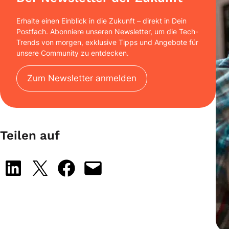
Erhalte einen Einblick in die Zukunft – direkt in Dein
Postfach. Abonniere unseren Newsletter, um die Tech-
Trends von morgen, exklusive Tipps und Angebote für
unsere Community zu entdecken.
Zum Newsletter anmelden
Teilen auf
Share on LinkedIn
Share on X
Share on Facebook
Email this Page