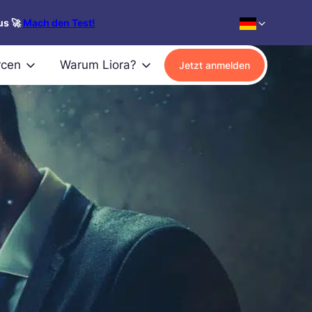
us 🚀
Mach den Test!
rcen
Warum Liora?
Jetzt anmelden