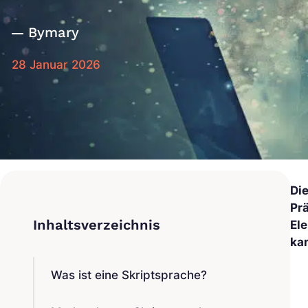
By
mary
28 Januar 2026
Di
Pr
El
ka
Was ist eine Skriptsprache?