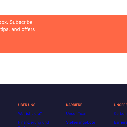
 future
nbox. Subscribe
tips, and offers
ÜBER UNS
KARRIERE
UNSER
Wer ist Liora?
Unser Team
Carbon
Finanzierung und
Stellenangebote
Barrier