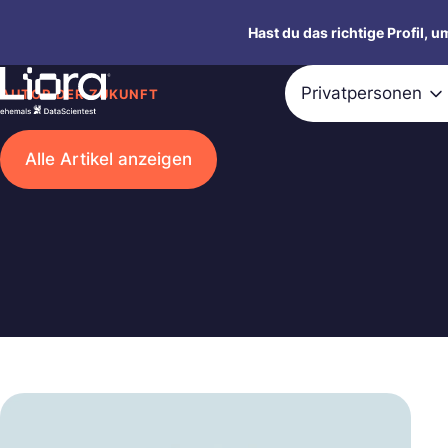
Zum
Hast du das richtige Profil, 
Inhalt
springen
Privatpersonen
AUTOR DER ZUKUNFT
Alle Artikel anzeigen
Suchen