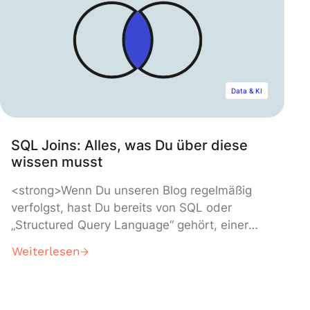
Data & KI
SQL Joins: Alles, was Du über diese
wissen musst
<strong>Wenn Du unseren Blog regelmäßig
verfolgst, hast Du bereits von SQL oder
„Structured Query Language“ gehört, einer
Programmiersprache zur Verwaltung von
Weiterlesen
Datenbanken. Daher weißt Du bereits, wie
wichtig SQL-Joins sind. Wenn Du den Artikel
über die Grundlagen dieser Sprache verpasst