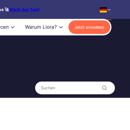
us 🚀
Mach den Test!
rcen
Warum Liora?
Jetzt anmelden
Search content