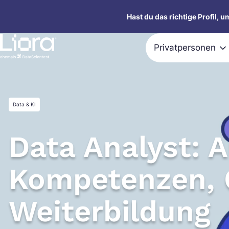
Zum
Hast du das richtige Profil, 
Inhalt
springen
Privatpersonen
Data & KI
Data Analyst: 
Kompetenzen, 
Weiterbildung