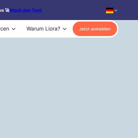
us 🚀
Mach den Test!
rcen
Warum Liora?
Jetzt anmelden