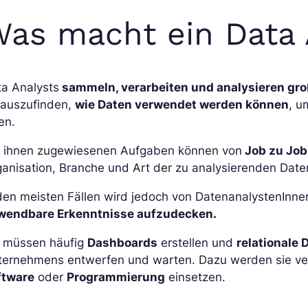
as macht ein Data 
ta Analysts
sammeln, verarbeiten und analysieren g
rauszufinden,
wie Daten verwendet werden können
, u
en.
e ihnen zugewiesenen Aufgaben können von
Job zu Job
anisation, Branche und Art der zu analysierenden Date
 den meisten Fällen wird jedoch von DatenanalystenInn
wendbare Erkenntnisse aufzudecken.
e müssen häufig
Dashboards
erstellen und
relationale
ternehmens entwerfen und warten. Dazu werden sie ve
ftware
oder
Programmierung
einsetzen.