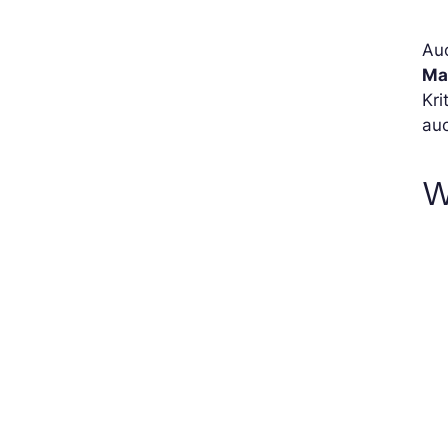
Au
Ma
Kri
auc
W