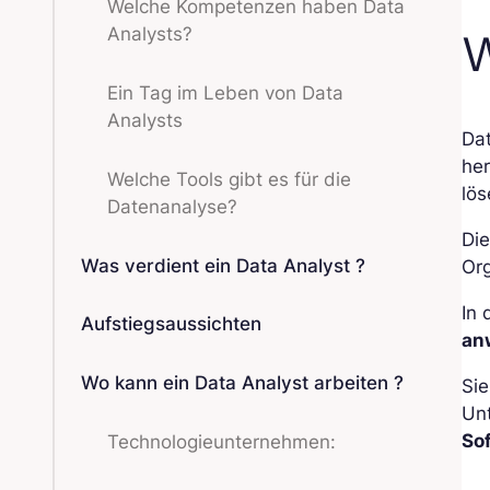
Welche Kompetenzen haben Data
Analysts?
W
Ein Tag im Leben von Data
Analysts
Da
he
Welche Tools gibt es für die
lös
Datenanalyse?
Di
Was verdient ein Data Analyst ?
Org
In
Aufstiegsaussichten
an
Wo kann ein Data Analyst arbeiten ?
Si
Un
So
Technologieunternehmen: