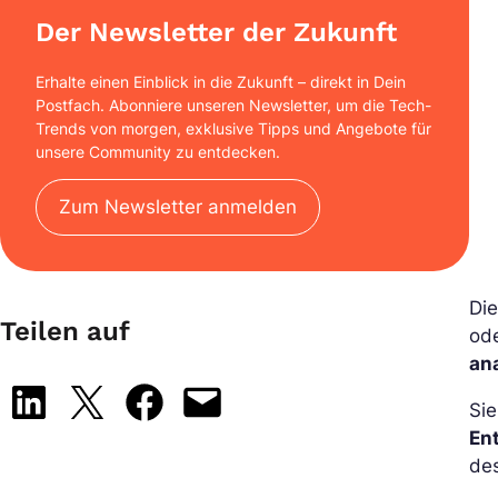
Der Newsletter der Zukunft
Erhalte einen Einblick in die Zukunft – direkt in Dein
Postfach. Abonniere unseren Newsletter, um die Tech-
Trends von morgen, exklusive Tipps und Angebote für
unsere Community zu entdecken.
Zum Newsletter anmelden
Di
Teilen auf
od
an
Share on LinkedIn
Share on X
Share on Facebook
Email this Page
Si
En
de