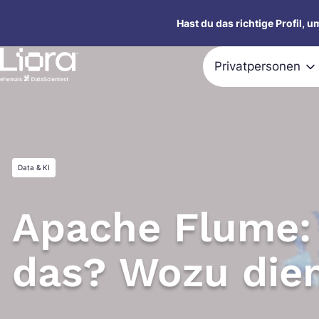
Zum
Hast du das richtige Profil, 
Inhalt
springen
Privatpersonen
Data & KI
Apache Flume: 
das? Wozu dien