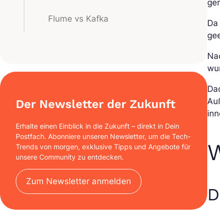
ge
Flume vs Kafka
Da
gee
Na
wu
Dad
Auß
Der Newsletter der Zukunft
inn
Erhalte einen Einblick in die Zukunft – direkt in Dein
Postfach. Abonniere unseren Newsletter, um die Tech-
W
Trends von morgen, exklusive Tipps und Angebote für
unsere Community zu entdecken.
Zum Newsletter anmelden
D