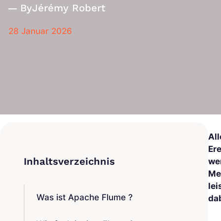
By
Jérémy Robert
28 Januar 2026
Al
Ere
we
Me
le
Was ist Apache Flume ?
da