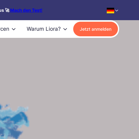
us 🚀
Mach den Test!
rcen
Warum Liora?
Jetzt anmelden