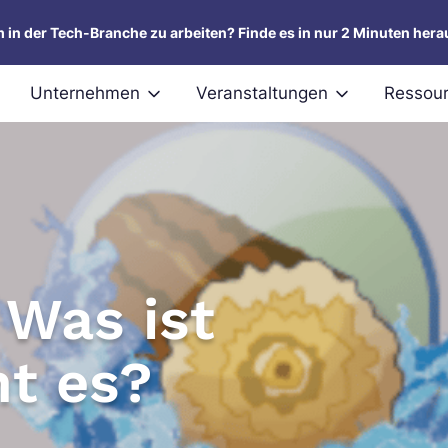
um in der Tech-Branche zu arbeiten? Finde es in nur 2 Minuten hera
Unternehmen
Veranstaltungen
Ressou
Was ist
t es?