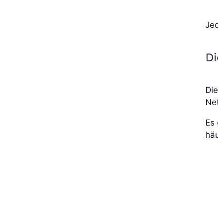
Jed
D
Die
Net
Es 
häu