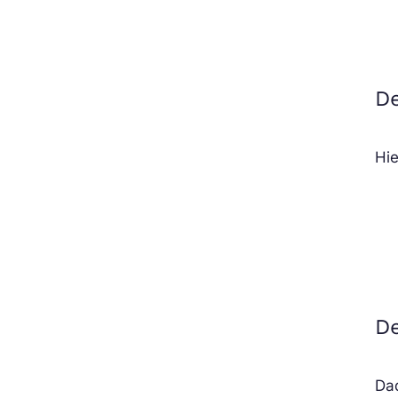
D
Hie
De
Dad