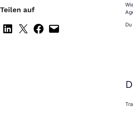
Wie
Teilen auf
Ag
Du 
Share on LinkedIn
Share on X
Share on Facebook
Email this Page
D
Tra