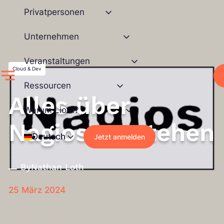
Zum
Privatpersonen
Inhalt
springen
Unternehmen
Veranstaltungen
Cloud & Dev
Ressourcen
Alles über
Warum Liora?
Nagios verstehen
Deutsch
Jetzt anmelden
By
Nathan Loth
25 März 2024