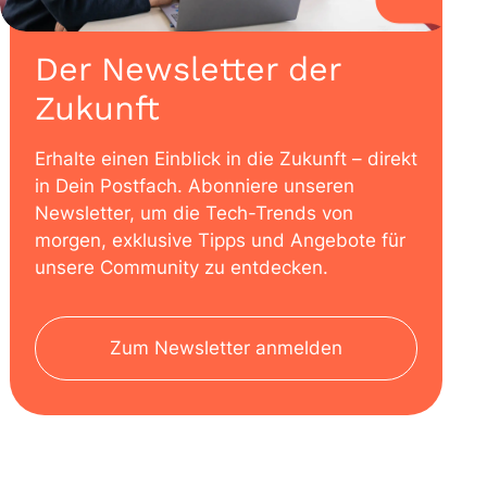
Der Newsletter der
Zukunft
Erhalte einen Einblick in die Zukunft – direkt
in Dein Postfach. Abonniere unseren
Newsletter, um die Tech-Trends von
morgen, exklusive Tipps und Angebote für
unsere Community zu entdecken.
Zum Newsletter anmelden