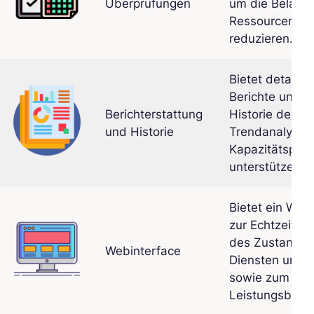
Überprüfungen
um die Belastu
Ressourcen zu
reduzieren.
Bietet detaillie
Berichte und e
Berichterstattung
Historie der L
und Historie
Trendanalysen
Kapazitätspla
unterstützen.
Bietet ein Web
zur Echtzeitvis
des Zustands 
Webinterface
Diensten und 
sowie zum Zugr
Leistungsberic