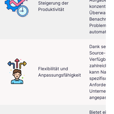
Aufgaben z
Steigerung der
konzentrier
Produktivität
Überwachu
Benachricht
Problemen
automatisie
Dank seine
Source-Nat
Verfügbarke
zahlreicher 
Flexibilität und
kann Nagio
Anpassungsfähigkeit
spezifische
Anforderun
Unternehm
angepasst 
Bietet einen