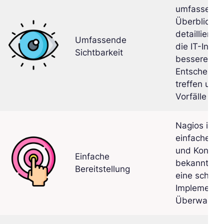
umfassend
Überblick u
detaillierte 
Umfassende
die IT-Infra
Sichtbarkeit
bessere
Entscheidu
treffen und 
Vorfälle zu 
Nagios ist f
einfache Ins
und Konfigu
Einfache
bekannt und
Bereitstellung
eine schnell
Implementie
Überwachu