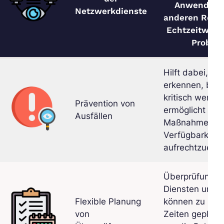
Anwendung
Netzwerkdienste
anderen Ress
Echtzeitwarn
Proble
Hilft dabei, P
erkennen, bevo
kritisch werde
Prävention von
ermöglicht sch
Ausfällen
Maßnahmen, u
Verfügbarkeit
aufrechtzuerha
Überprüfungen
Diensten und 
Flexible Planung
können zu bes
von
Zeiten geplant