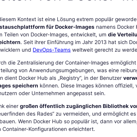
diesem Kontext ist eine Lösung extrem populär geworde
stauschplattform für Docker-Images
namens Docker Hu
m Teilen von Docker-Images, entwickelt, um
die Vertei
eichtern
. Seit ihrer Einführung im Jahr 2013 hat sich 
twicklern und
DevOps-Teams
weltweit gerecht zu werd
ch die Zentralisierung der Container-Images ermöglicht 
rteilung von Anwendungsumgebungen, was eine reibun
n dient Docker Hub als „Registry“, in der Benutzer
verw
ages speichern
können. Diese Images können offiziell, v
nutzern oder Unternehmen angepasst sein.
nk einer
großen öffentlich zugänglichen Bibliothek v
euerfinden des Rades“ zu vermeiden, und ermöglicht e
bauen. Wenn Docker Hub so populär ist, dann vor allem
 Container-Konfigurationen erleichtert.