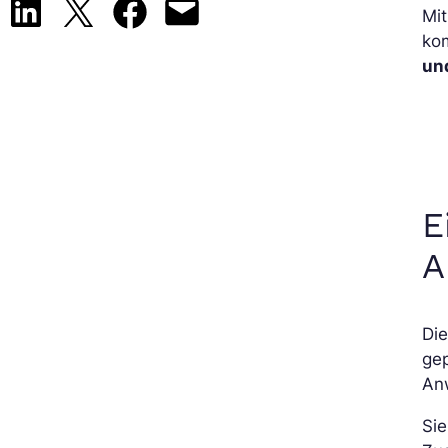
Share on LinkedIn
Share on X
Share on Facebook
Email this Page
Mi
kom
un
E
A
Die
gep
An
Sie