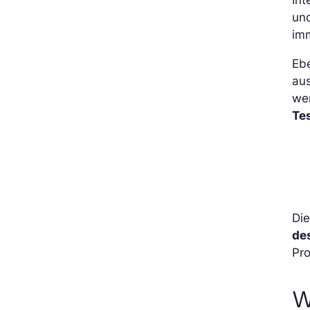
und
im
Eb
au
we
Te
Die
de
Pro
W