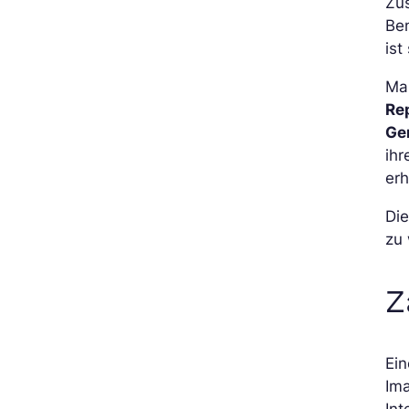
Zu
Ben
ist
Man
Re
Ge
ih
erh
Die
zu 
Z
Ein
Im
Int