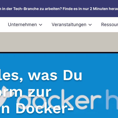
um in der Tech-Branche zu arbeiten? Finde es in nur 2 Minuten hera
Unternehmen
Veranstaltungen
Ressou
les, was Du
orm zur
on Docker-