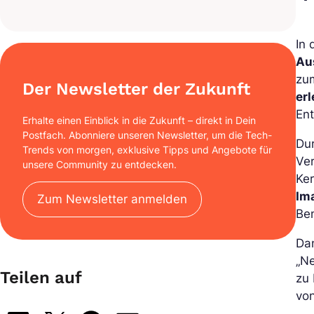
In 
Au
zu
Der Newsletter der Zukunft
erl
En
Erhalte einen Einblick in die Zukunft – direkt in Dein
Postfach. Abonniere unseren Newsletter, um die Tech-
Dur
Trends von morgen, exklusive Tipps und Angebote für
Ve
unsere Community zu entdecken.
Ker
Im
Zum Newsletter anmelden
Be
Da
„N
Teilen auf
zu 
von