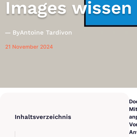
Images wissen 
By
Antoine Tardivon
21 November 2024
Do
Mi
an
Vo
An