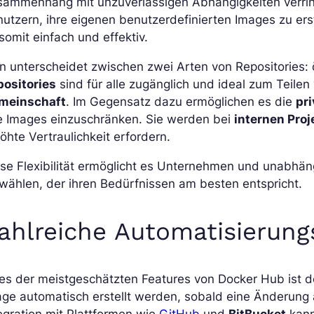
sammenhang mit unzuverlässigen Abhängigkeiten verring
utzern, ihre eigenen benutzerdefinierten Images zu erst
 somit einfach und effektiv.
 unterscheidet zwischen zwei Arten von Repositories: ö
positories
sind für alle zugänglich und ideal zum Teile
meinschaft
. Im Gegensatz dazu ermöglichen es die
pr
re Images einzuschränken. Sie werden bei
internen Proj
öhte Vertraulichkeit erfordern.
se Flexibilität ermöglicht es Unternehmen und unabhän
wählen, der ihren Bedürfnissen am besten entspricht.
ahlreiche Automatisierun
es der meistgeschätzten Features von Docker Hub ist 
age automatisch erstellt werden, sobald eine Änderun
egration mit Plattformen wie
GitHub
und
BitBucket
kann