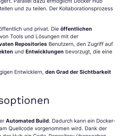
ert. Parallel dazu ermöglicht Docker Hub
ellen und zu teilen. Der Kollaborationsprozess
ffentlich und privat. Die
öffentlichen
n von Tools und Lösungen mit der
ivaten Repositories
Benutzern, den Zugriff auf
ekten
und
Entwicklungen
bevorzugt, die eine
gigen Entwicklern,
den Grad der Sichtbarkeit
gsoptionen
der
Automated Build
. Dadurch kann ein Docker-
g am Quellcode vorgenommen wird. Dank der
 der Hub ein Code-Repository überwachen