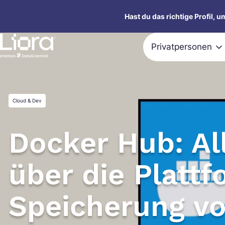
Zum
Hast du das richtige Profil, 
Inhalt
springen
Privatpersonen
Cloud & Dev
Docker Hub: Al
über die Plattf
Speicherung v