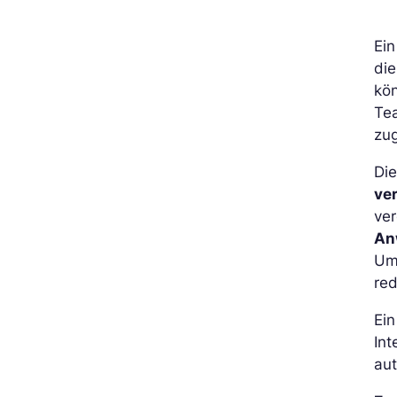
Ei
die
kön
Tea
zug
Die
ve
ve
An
Um
red
Ein
Int
aut