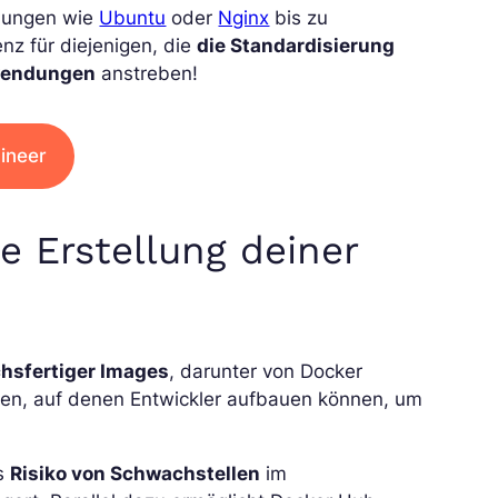
ebungen wie
Ubuntu
oder
Nginx
bis zu
nz für diejenigen, die
die Standardisierung
nwendungen
anstreben!
ineer
ie Erstellung deiner
chsfertiger Images
, darunter von Docker
agen, auf denen Entwickler aufbauen können, um
as
Risiko von Schwachstellen
im