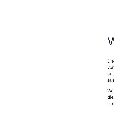
W
Di
von
au
aus
Wäh
die
Unt