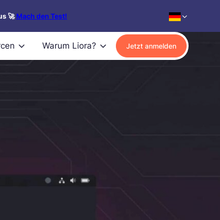
us 🚀
Mach den Test!
rcen
Warum Liora?
Jetzt anmelden