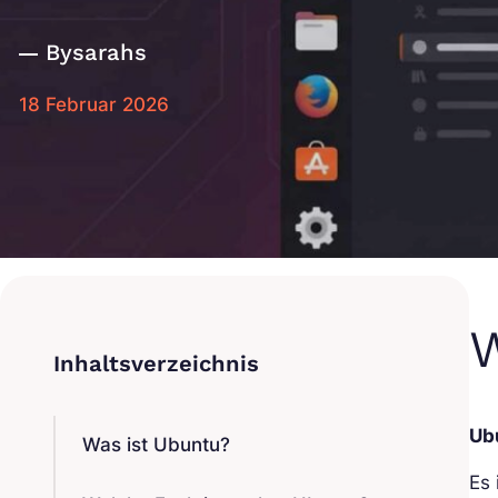
By
sarahs
18 Februar 2026
W
Ub
Was ist Ubuntu?
Es 