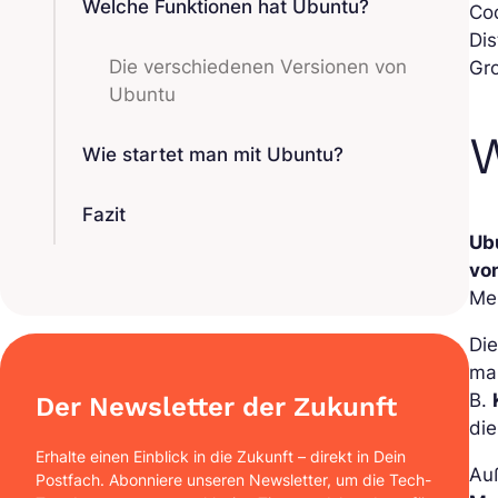
Welche Funktionen hat Ubuntu?
Co
Dis
Die verschiedenen Versionen von
Gr
Ubuntu
W
Wie startet man mit Ubuntu?
Fazit
Ub
vo
Men
Di
man
B.
Der Newsletter der Zukunft
die
Erhalte einen Einblick in die Zukunft – direkt in Dein
Auß
Postfach. Abonniere unseren Newsletter, um die Tech-