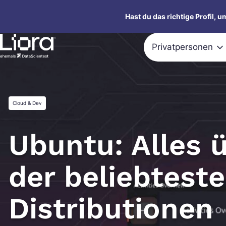
Zum
Hast du das richtige Profil, 
Inhalt
springen
Privatpersonen
Cloud & Dev
Ubuntu: Alles 
der beliebtest
Distributionen