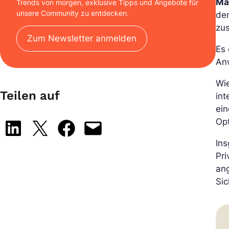
Ma
Trends von morgen, exklusive Tipps und Angebote für
unsere Community zu entdecken.
den
zus
Zum Newsletter anmelden
Es 
An
Wi
Teilen auf
int
ein
Opt
Share on LinkedIn
Share on X
Share on Facebook
Email this Page
Ins
Pri
ang
Sic