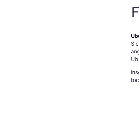
F
Ub
Sic
ang
Ubu
In
be