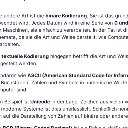
e andere Art ist die
binäre Kodierung
. Sie ist das gr
rwendet wird. Jedes Datum wird in eine Serie von
0 und 
 Maschinen, sie einfach zu verarbeiten. In der Tat ist 
emata, da sie die Art und Weise darstellt, wie Compute
arbeiten.
e
textuelle Kodierung
hingegen betrifft die Art und We
gestellt werden.
andards wie
ASCII (American Standard Code for Infor
 Buchstaben, Zahlen und Symbole in numerische Werte z
mputer sind.
 Beispiel ist
Unicode
in der Lage, Zeichen aus vielen 
 moderne Systeme ist dies unerlässlich. Schließlich ne
h auf die Darstellung von Zahlen auf binäre oder andere
s
BCD (Binary-Coded Decimal)
ist ein Beispiel dafür, d