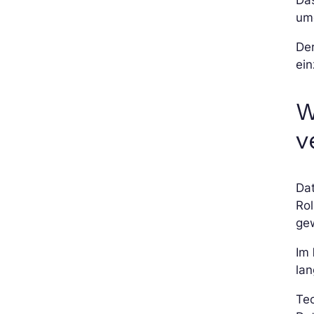
um
De
ein
W
v
Da
Rol
gew
Im
lan
Te