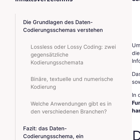
Die Grundlagen des Daten-
Codierungsschemas verstehen
Um
Lossless oder Lossy Coding: zwei
die
gegensätzliche
Inf
Kodierungsschemata
Da
Binäre, textuelle und numerische
sow
Kodierung
In 
Fu
Welche Anwendungen gibt es in
ha
den verschiedenen Branchen?
Fazit: das Daten-
D
Codierungsschema, ein