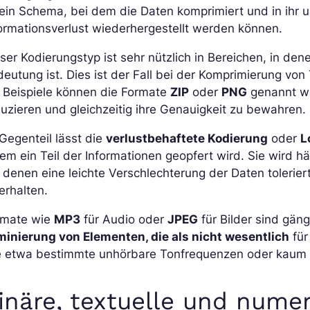
 ein Schema, bei dem die Daten komprimiert und in ihr
ormationsverlust wiederhergestellt werden können.
ser Kodierungstyp ist sehr nützlich in Bereichen, in de
eutung ist. Dies ist der Fall bei der Komprimierung vo
 Beispiele können die Formate
ZIP
oder
PNG
genannt we
uzieren und gleichzeitig ihre Genauigkeit zu bewahren.
Gegenteil lässt die
verlustbehaftete Kodierung
oder
L
em ein Teil der Informationen geopfert wird. Sie wird 
 denen eine leichte Verschlechterung der Daten tolerie
erhalten.
rmate wie
MP3
für Audio oder
JPEG
für Bilder sind gäng
iminierung von Elementen, die als nicht wesentlich
für
e etwa bestimmte unhörbare Tonfrequenzen oder kau
inäre, textuelle und nume