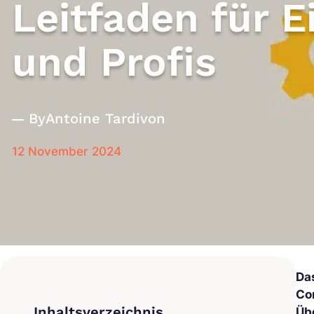
Leitfaden für E
und Profis
By
Antoine Tardivon
12 November 2024
Da
Co
Üb