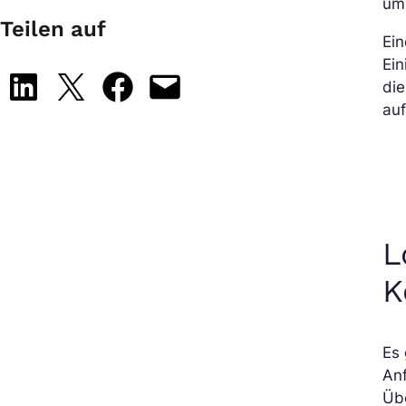
um
Teilen auf
Ein
Ein
Share on LinkedIn
Share on X
Share on Facebook
Email this Page
die
auf
L
K
Es 
An
Übe