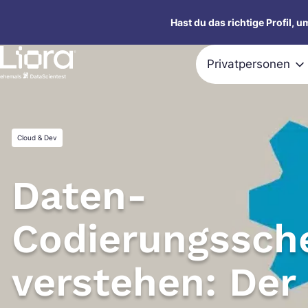
Zum
Hast du das richtige Profil, 
Inhalt
springen
Privatpersonen
Cloud & Dev
Daten-
Codierungssch
verstehen: Der