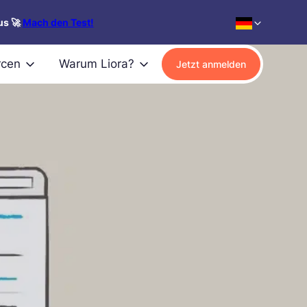
us 🚀
Mach den Test!
rcen
Warum Liora?
Jetzt anmelden