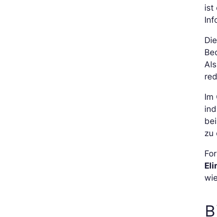
ist
Inf
Die
Bed
Als
red
Im 
ind
bei
zu 
Fo
El
wi
B