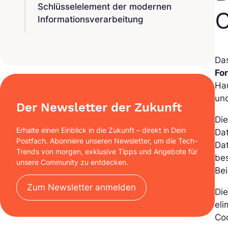
Schlüsselelement der modernen
Informationsverarbeitung
Da
Fo
Hau
und
Der Newsletter der Zukunft
Di
Erhalte einen Einblick in die Zukunft – direkt in Dein
Dat
Postfach. Abonniere unseren Newsletter, um die Tech-
Dat
Trends von morgen, exklusive Tipps und Angebote für
be
unsere Community zu entdecken.
Bei
Zum Newsletter anmelden
Die
eli
Co