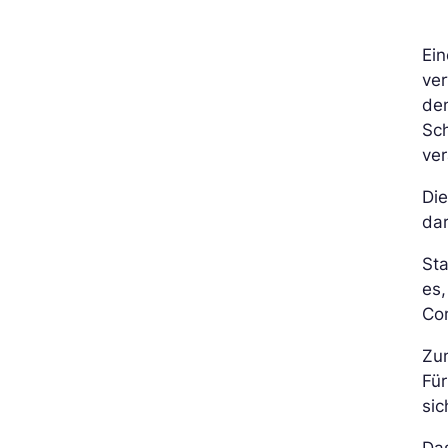
Ein
ve
den
Sch
ver
Di
dar
St
es,
Co
Zum
Für
sic
Da