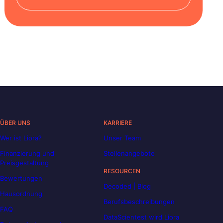
ÜBER UNS
KARRIERE
Wer ist Liora?
Unser Team
Finanzierung und
Stellenangebote
Preisgestaltung
RESOURCEN
Bewertungen
Decoded | Blog
Hausordnung
Berufsbeschreibungen
FAQ
DataScientest wird Liora