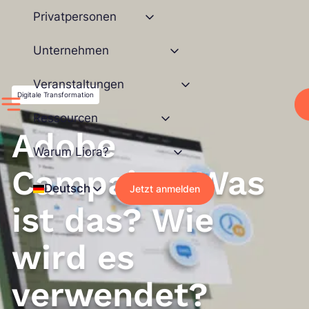
Zum
Privatpersonen
Inhalt
springen
Unternehmen
Veranstaltungen
Digitale Transformation
Ressourcen
Adobe
Warum Liora?
Campaign: Was
Deutsch
Jetzt anmelden
ist das? Wie
wird es
verwendet?