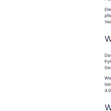
Die
pf
Ver
W
Das
Pyt
Ges
Wi
bie
4.0
W