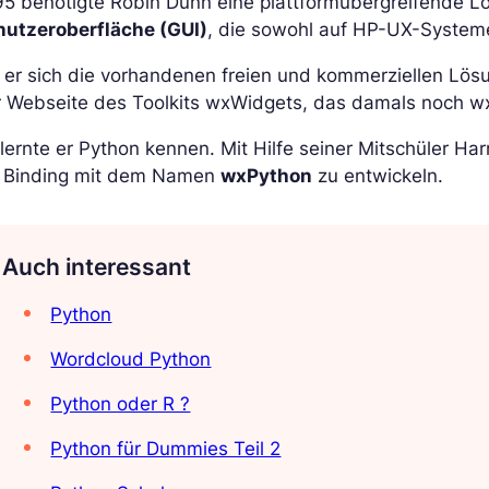
95 benötigte Robin Dunn eine plattformübergreifende 
nutzeroberfläche (GUI)
, die sowohl auf HP-UX-Systeme
 er sich die vorhandenen freien und kommerziellen Lö
r Webseite des Toolkits wxWidgets, das damals noch 
lernte er Python kennen. Mit Hilfe seiner Mitschüler 
n Binding mit dem Namen
wxPython
zu entwickeln.
Auch interessant
Python
Wordcloud Python
Python oder R ?
Python für Dummies Teil 2