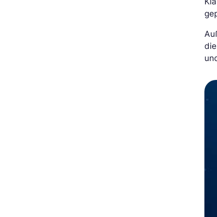
Kl
gep
Au
die
un