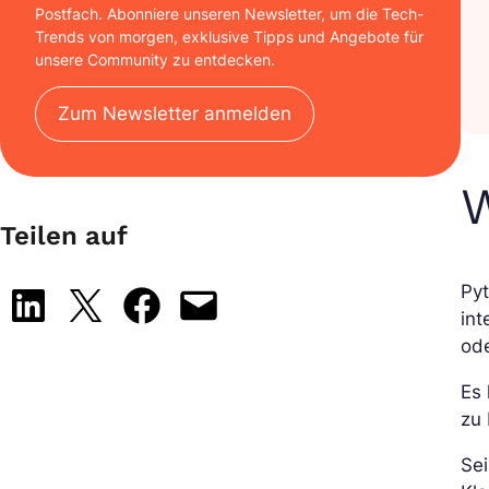
Postfach. Abonniere unseren Newsletter, um die Tech-
Trends von morgen, exklusive Tipps und Angebote für
unsere Community zu entdecken.
Zum Newsletter anmelden
W
Teilen auf
Pyt
Share on LinkedIn
Share on X
Share on Facebook
Email this Page
int
ode
Es 
zu 
Sei