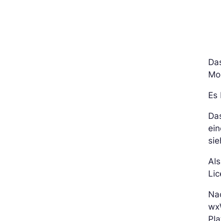
Da
Mo
Es 
Das
ei
sie
Al
Lic
Nac
wx
Pla