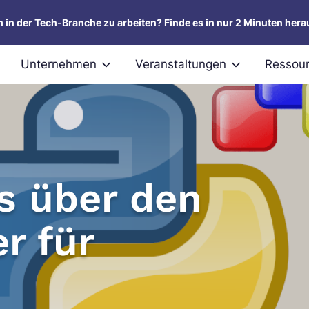
um in der Tech-Branche zu arbeiten? Finde es in nur 2 Minuten hera
Unternehmen
Veranstaltungen
Ressou
s über den
r für