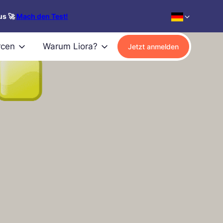
us 🚀
Mach den Test!
rcen
Warum Liora?
Jetzt anmelden