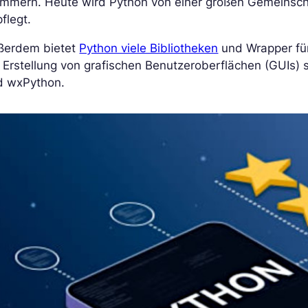
ammern. Heute wird Python von einer großen Gemeinsch
flegt.
ßerdem bietet
Python viele Bibliotheken
und Wrapper für
 Erstellung von grafischen Benutzeroberflächen (GUIs) 
d wxPython.