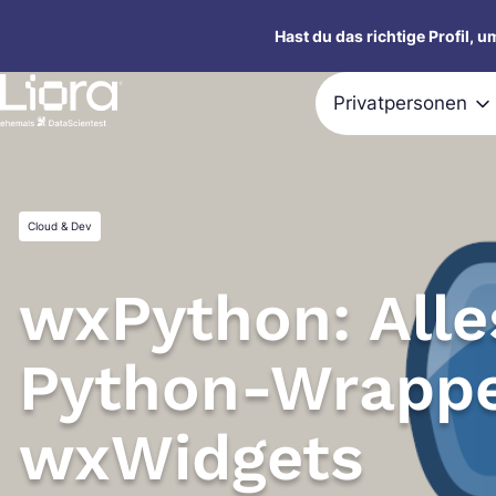
Zum
Hast du das richtige Profil, 
Inhalt
springen
Privatpersonen
Cloud & Dev
wxPython: Alle
Python-Wrappe
wxWidgets