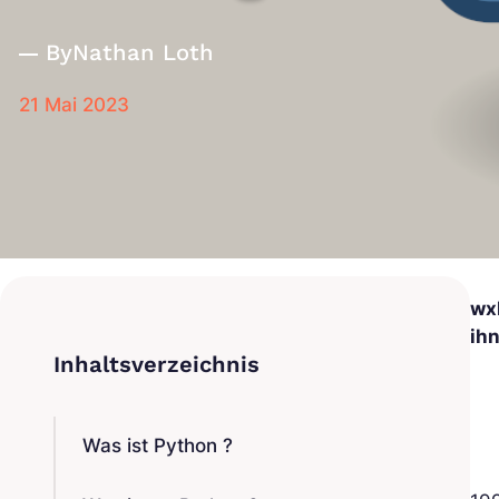
By
Nathan Loth
21 Mai 2023
wx
ih
Was ist Python ?