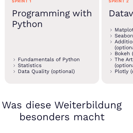
SPRINT 1
SPRINT 2
Programming with
Datav
Python
Matplot
Seabor
Additio
(option
Bokeh (
Fundamentals of Python
The Art
Statistics
(option
Data Quality (optional)
Plotly 
Was diese Weiterbildung
besonders macht