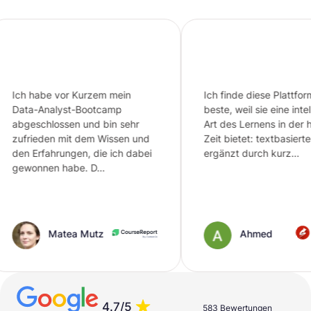
 vor Kurzem mein
Ich finde diese Plattform die
lyst-Bootcamp
beste, weil sie eine intelligente
ossen und bin sehr
Art des Lernens in der heutigen
n mit dem Wissen und
Zeit bietet: textbasierte Inhalte,
rungen, die ich dabei
ergänzt durch kurz…
n habe. D…
atea Mutz
Ahmed
4.7/5
583 Bewertungen