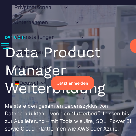
Zum
Privatpersonen
Inhalt
springen
Unternehmen
Veranstaltungen
DATA & KI
Data Product
Ressourcen
Manager
Warum Liora?
Weiterbildung
Deutsch
Jetzt anmelden
Meistere den gesamten Lebenszyklus von
Datenprodukten – von den Nutzerbedürfnissen bis
zur Auslieferung – mit Tools wie Jira, SQL, Power BI
sowie Cloud-Plattformen wie AWS oder Azure.