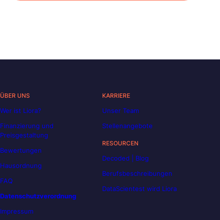
ÜBER UNS
KARRIERE
Wer ist Liora?
Unser Team
Finanzierung und
Stellenangebote
Preisgestaltung
RESOURCEN
Bewertungen
Decoded | Blog
Hausordnung
Berufsbeschreibungen
FAQ
DataScientest wird Liora
Datenschutzverordnung
Impressum