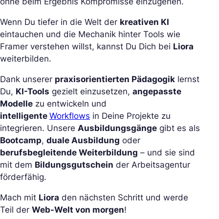
ohne beim Ergebnis Kompromisse einzugehen.
Wenn Du tiefer in die Welt der
kreativen KI
eintauchen und die Mechanik hinter Tools wie
Framer verstehen willst, kannst Du Dich bei
Liora
weiterbilden.
Dank unserer
praxisorientierten Pädagogik
lernst
Du,
KI-Tools
gezielt einzusetzen,
angepasste
Modelle
zu entwickeln und
intelligente
Workflows
in Deine Projekte zu
integrieren. Unsere
Ausbildungsgänge
gibt es als
Bootcamp
,
duale Ausbildung
oder
berufsbegleitende Weiterbildung
– und sie sind
mit dem
Bildungsgutschein
der Arbeitsagentur
förderfähig.
Mach mit
Liora
den nächsten Schritt und werde
Teil der
Web-Welt von morgen
!