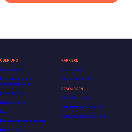
ÜBER UNS
KARRIERE
Wer ist Liora?
Unser Team
Finanzierung und
Stellenangebote
Preisgestaltung
RESOURCEN
Bewertungen
Decoded | Blog
Hausordnung
Berufsbeschreibungen
FAQ
DataScientest wird Liora
Datenschutzverordnung
Impressum