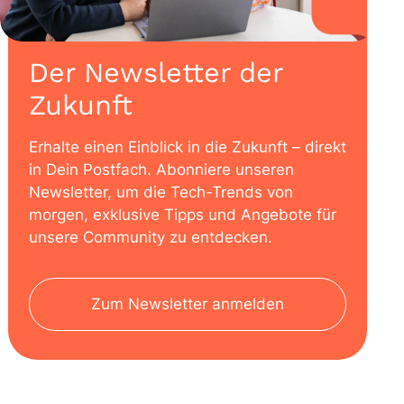
Der Newsletter der
Zukunft
Erhalte einen Einblick in die Zukunft – direkt
in Dein Postfach. Abonniere unseren
Newsletter, um die Tech-Trends von
morgen, exklusive Tipps und Angebote für
unsere Community zu entdecken.
Zum Newsletter anmelden