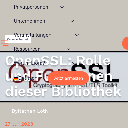
Zum
Privatpersonen
Inhalt
springen
Unternehmen
Veranstaltungen
Cybersicherheit
Ressourcen
OpenSSL: Rolle
Warum Liora?
und Funktionen
Deutsch
Jetzt anmelden
dieser Bibliothek
By
Nathan Loth
27 Juli 2023