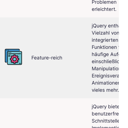
Problemen
erleichtert.
jQuery enthält 
Vielzahl von
integrierten
Funktionen für
häufige Aufgab
Feature-reich
einschließlich 
Manipulation,
Ereignisverarbe
Animationen u
vieles mehr.
jQuery bietet e
benutzerfreund
Schnittstelle für