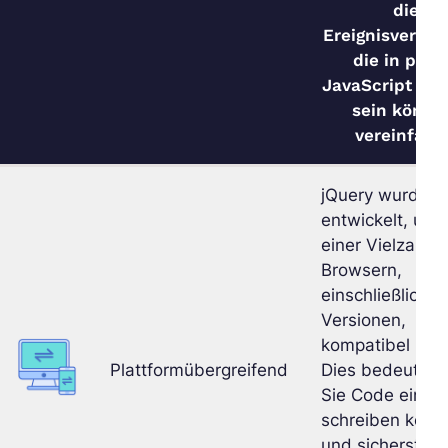
die
Ereignisverwal
die in pur
JavaScript m
sein könne
vereinfach
jQuery wurde
entwickelt, um 
einer Vielzahl v
Browsern,
einschließlich äl
Versionen,
kompatibel zu s
Plattformübergreifend
Dies bedeutet,
Sie Code einma
schreiben könn
und sicherstell