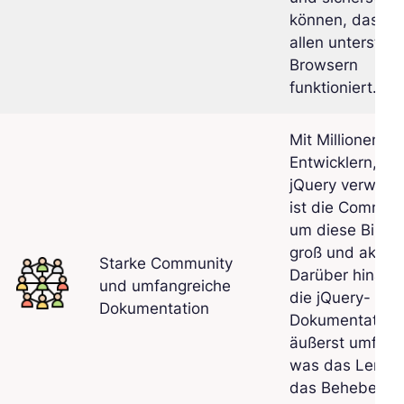
können, dass er
allen unterstüt
Browsern
funktioniert.
Mit Millionen v
Entwicklern, die
jQuery verwend
ist die Commun
um diese Biblio
groß und aktiv.
Starke Community
Darüber hinaus 
und umfangreiche
die jQuery-
Dokumentation
Dokumentation
äußerst umfass
was das Lerne
das Beheben v