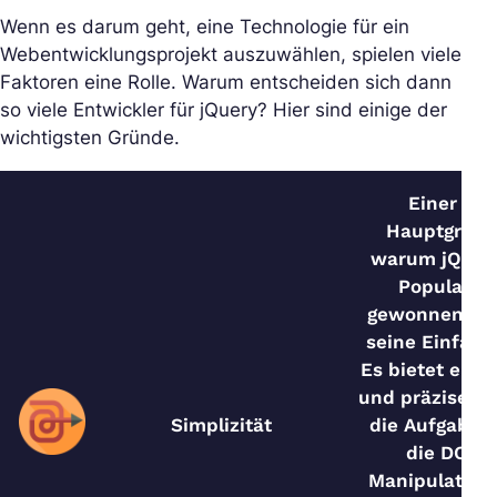
Wenn es darum geht, eine Technologie für ein
Webentwicklungsprojekt auszuwählen, spielen viele
Faktoren eine Rolle. Warum entscheiden sich dann
so viele Entwickler für jQuery? Hier sind einige der
wichtigsten Gründe.
Einer der
Hauptgründ
warum jQuer
Popularitä
gewonnen hat,
seine Einfach
Es bietet eine 
und präzise Sy
Simplizität
die Aufgaben
die DOM-
Manipulation