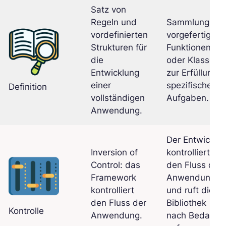
Satz von
Regeln und
Sammlung
vordefinierten
vorgefertigter
Strukturen für
Funktionen
die
oder Klassen
Entwicklung
zur Erfüllung
einer
spezifischer
Definition
vollständigen
Aufgaben.
Anwendung.
Der Entwickler
Inversion of
kontrolliert
Control: das
den Fluss der
Framework
Anwendung
kontrolliert
und ruft die
den Fluss der
Bibliothek
Kontrolle
Anwendung.
nach Bedarf