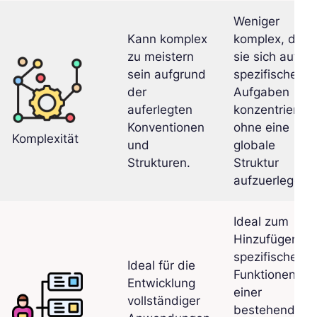
Weniger
Kann komplex
komplex, da
zu meistern
sie sich auf
sein aufgrund
spezifische
der
Aufgaben
auferlegten
konzentriert,
Konventionen
ohne eine
Komplexität
und
globale
Strukturen.
Struktur
aufzuerlegen.
Ideal zum
Hinzufügen
spezifischer
Ideal für die
Funktionen zu
Entwicklung
einer
vollständiger
bestehenden