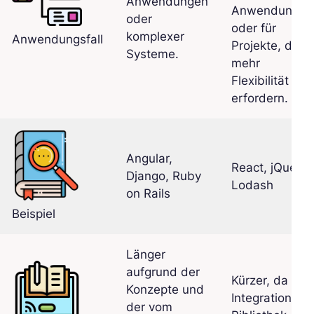
Anwendungen
Anwendung
oder
oder für
komplexer
Anwendungsfall
Projekte, die
Systeme.
mehr
Flexibilität
erfordern.
Angular,
React, jQuery,
Django, Ruby
Lodash
on Rails
Beispiel
Länger
aufgrund der
Kürzer, da die
Konzepte und
Integration der
der vom