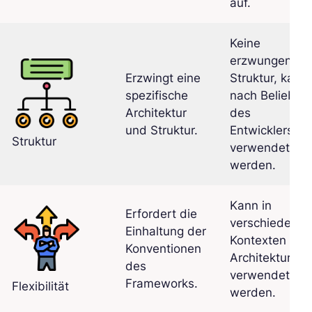
auf.
Keine
erzwungene
Erzwingt eine
Struktur, kann
spezifische
nach Belieben
Architektur
des
und Struktur.
Entwicklers
Struktur
verwendet
werden.
Kann in
Erfordert die
verschiedenen
Einhaltung der
Kontexten und
Konventionen
Architekturen
des
verwendet
Frameworks.
Flexibilität
werden.