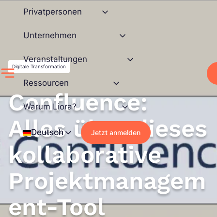
Zum
Privatpersonen
Inhalt
springen
Unternehmen
Veranstaltungen
Digitale Transformation
Ressourcen
Confluence:
Warum Liora?
Alles über dieses
Deutsch
Jetzt anmelden
kollaborative
Projektmanagem
ent-Tool