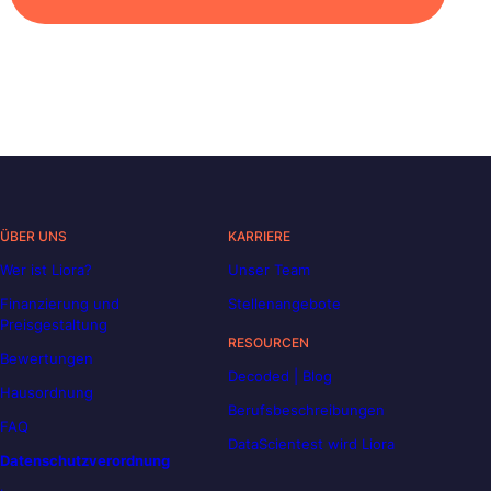
ÜBER UNS
KARRIERE
Wer ist Liora?
Unser Team
Finanzierung und
Stellenangebote
Preisgestaltung
RESOURCEN
Bewertungen
Decoded | Blog
Hausordnung
Berufsbeschreibungen
FAQ
DataScientest wird Liora
Datenschutzverordnung