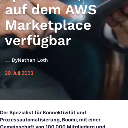
auf dem AWS
Marketplace
verfügbar
By
Nathan Loth
29 Juli 2023
Der Spezialist für Konnektivität und
Prozessautomatisierung, Boomi, mit einer
Gemeinschaft von 100.000 Mitgliedern und