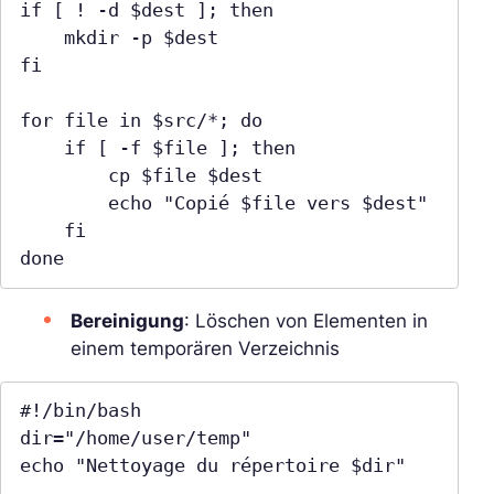
if [ ! -d $dest ]; then

    mkdir -p $dest

fi

for file in $src/*; do

    if [ -f $file ]; then

        cp $file $dest

        echo "Copié $file vers $dest"

    fi

done
Bereinigung
: Löschen von Elementen in
einem temporären Verzeichnis
#!/bin/bash

dir="/home/user/temp"

echo "Nettoyage du répertoire $dir"
