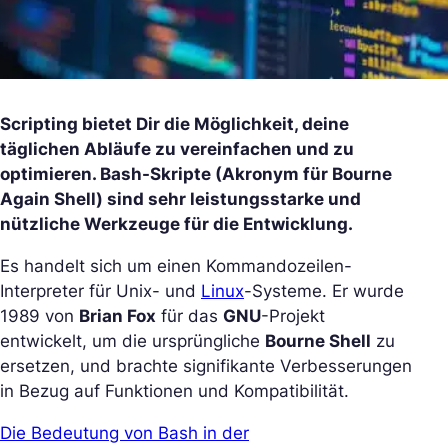
Scripting bietet Dir die Möglichkeit, deine
täglichen Abläufe zu vereinfachen und zu
optimieren. Bash-Skripte (Akronym für Bourne
Again Shell) sind sehr leistungsstarke und
nützliche Werkzeuge für die Entwicklung.
Es handelt sich um einen Kommandozeilen-
Interpreter für Unix- und
Linux
-Systeme. Er wurde
1989 von
Brian Fox
für das
GNU
-Projekt
entwickelt, um die ursprüngliche
Bourne Shell
zu
ersetzen, und brachte signifikante Verbesserungen
in Bezug auf Funktionen und Kompatibilität.
Die Bedeutung von Bash in der