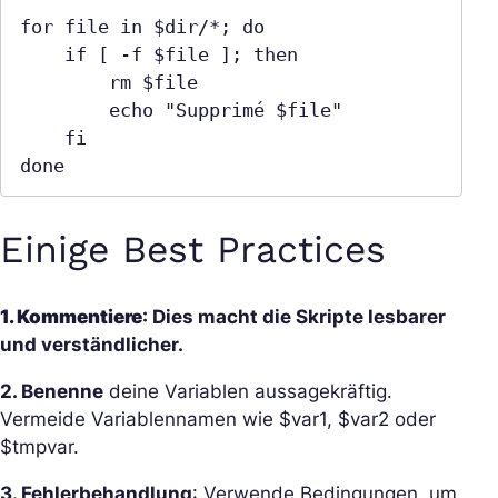
for file in $dir/*; do

    if [ -f $file ]; then

        rm $file

        echo "Supprimé $file"

    fi

done
Einige Best Practices
1. Kommentiere
: Dies macht die Skripte lesbarer
und verständlicher.
2. Benenne
deine Variablen aussagekräftig.
Vermeide Variablennamen wie $var1, $var2 oder
$tmpvar.
3. Fehlerbehandlung
: Verwende Bedingungen, um